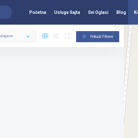
Početna
Usluge Sajta
Svi Oglasi
Blog
K
ičajeno
Prikaži Filtere