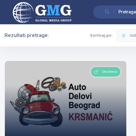
Pretraga
Rezultati pretrage:
Sortiraj po:
Uob
Filteri
Kategorije
Otvoreno
Svi Gradovi
Sve Kategorije
Pretraga