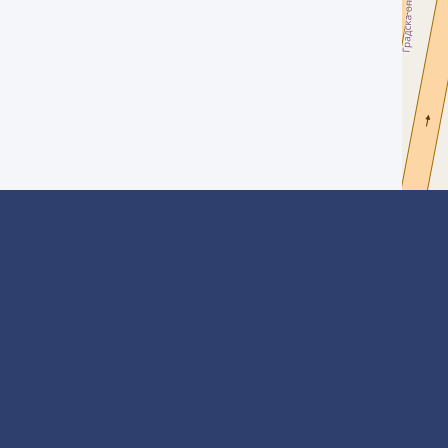
Kontakt
Informacije
Mail :
Globalmediasrbija@gmail.com
Adresa :
Niš, Branka Krsmanovica 25/27