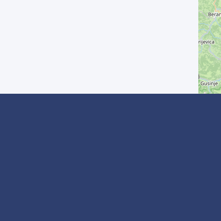
Kontakt
Informacije
Mail :
Globalmediasrbija@gmail.com
Adresa :
Niš, Branka Krsmanovica 25/27