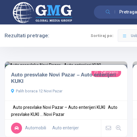
Pretraga
Rezultati pretrage:
Sortiraj po:
Uob
Filteri
Kategorije
Zatvoreno
Auto presvlake Novi Pazar – Auto enterijeri
KUKI
Palih boraca 12 Novi Pazar
Svi Gradovi
Auto presvlake Novi Pazar – Auto enterijeri KUKI Auto
Sve Kategorije
presvlake KUKI ...
Novi Pazar
Automobili
Auto enterijer
Pretraga