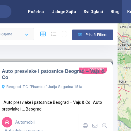
Početna
Usluge Sajta
Svi Oglasi
Blog
K
ičajeno
Prikaži Filtere
Zatvoreno
Auto presvlake i patosnice Beograd – Vajs &
Co
Beograd. T.C. "Piramida" Jurija Gagarina 151a
Auto presvlake i patosnice Beograd – Vajs & Co Auto
presvlake i ...
Beograd
Automobili
Auto delovi i oprema