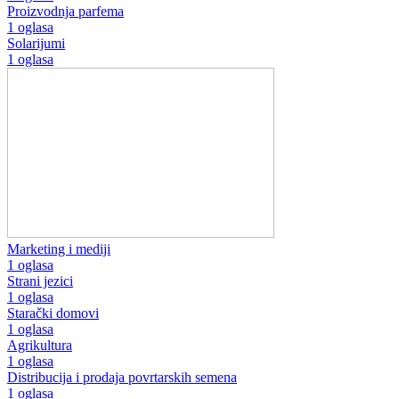
Proizvodnja parfema
1 oglasa
Solarijumi
1 oglasa
Marketing i mediji
1 oglasa
Strani jezici
1 oglasa
Starački domovi
1 oglasa
Agrikultura
1 oglasa
Distribucija i prodaja povrtarskih semena
1 oglasa