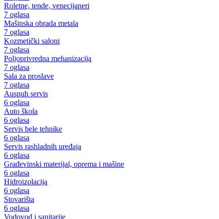
Roletne, tende, venecijaneri
7 oglasa
Mašinska obrada metala
7 oglasa
Kozmetički saloni
7 oglasa
Poljoprivredna mehanizacija
7 oglasa
Sala za proslave
7 oglasa
Auspuh servis
6 oglasa
Auto škola
6 oglasa
Servis bele tehnike
6 oglasa
Servis rashladnih uređaja
6 oglasa
Građevinski materijal, oprema i mašine
6 oglasa
Hidroizolacija
6 oglasa
Stovarišta
6 oglasa
Vodovod i sanitarije