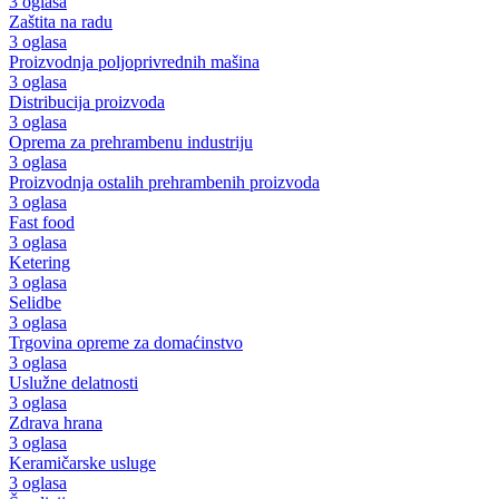
3 oglasa
Zaštita na radu
3 oglasa
Proizvodnja poljoprivrednih mašina
3 oglasa
Distribucija proizvoda
3 oglasa
Oprema za prehrambenu industriju
3 oglasa
Proizvodnja ostalih prehrambenih proizvoda
3 oglasa
Fast food
3 oglasa
Ketering
3 oglasa
Selidbe
3 oglasa
Trgovina opreme za domaćinstvo
3 oglasa
Uslužne delatnosti
3 oglasa
Zdrava hrana
3 oglasa
Keramičarske usluge
3 oglasa