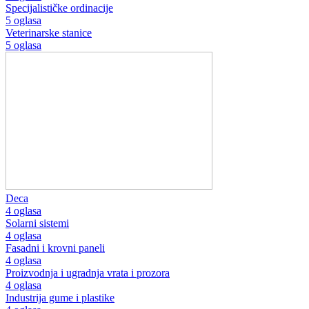
Specijalističke ordinacije
5 oglasa
Veterinarske stanice
5 oglasa
Deca
4 oglasa
Solarni sistemi
4 oglasa
Fasadni i krovni paneli
4 oglasa
Proizvodnja i ugradnja vrata i prozora
4 oglasa
Industrija gume i plastike