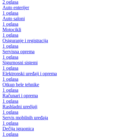
2 oglasa
Auto enterijer
1 oglasa
Auto saloni
1 oglasa
Motocikli
1 oglasa
Osiguranje i registracija
1 oglasa
Servisna oprema
1 oglasa
Sigurnosni sistemi
1 oglasa
Elektronski uređaji i oprema
1 oglasa
Otkup bele tehnike
1 oglasa
Računari i oprema
1 oglasa
Rashladni uredjaji
1 oglasa
Servis mobilnih uređaja
1 oglasa
Dečija igraonica
1 oglasa