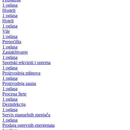
1 oglasa
Hosteli
1 oglasa
Hoteli
1 oglasa
Vile
1 oglasa
Prenoćišta
1 oglasa
Zastakljivanje
1 oglasa
Sportski rekviziti i oprema
1 oglasa
Proizvodnja mlinova
1 oglasa
Proizvodnja sauna
1 oglasa
Procena štete
1 oglasa
Dezinfekcija
1 oglasa
Servis manuelnih menjača
1 oglasa
Prodaja ogrevnih energenata