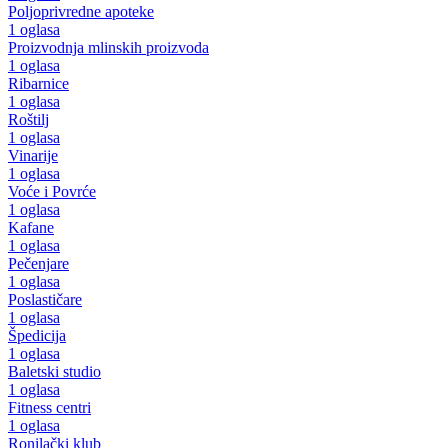
Poljoprivredne apoteke
1 oglasa
Proizvodnja mlinskih proizvoda
1 oglasa
Ribarnice
1 oglasa
Roštilj
1 oglasa
Vinarije
1 oglasa
Voće i Povrće
1 oglasa
Kafane
1 oglasa
Pečenjare
1 oglasa
Poslastičare
1 oglasa
Špedicija
1 oglasa
Baletski studio
1 oglasa
Fitness centri
1 oglasa
Ronilački klub