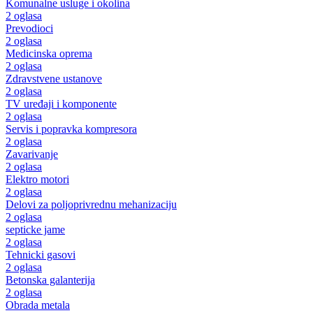
Komunalne usluge i okolina
2 oglasa
Prevodioci
2 oglasa
Medicinska oprema
2 oglasa
Zdravstvene ustanove
2 oglasa
TV uređaji i komponente
2 oglasa
Servis i popravka kompresora
2 oglasa
Zavarivanje
2 oglasa
Elektro motori
2 oglasa
Delovi za poljoprivrednu mehanizaciju
2 oglasa
septicke jame
2 oglasa
Tehnicki gasovi
2 oglasa
Betonska galanterija
2 oglasa
Obrada metala