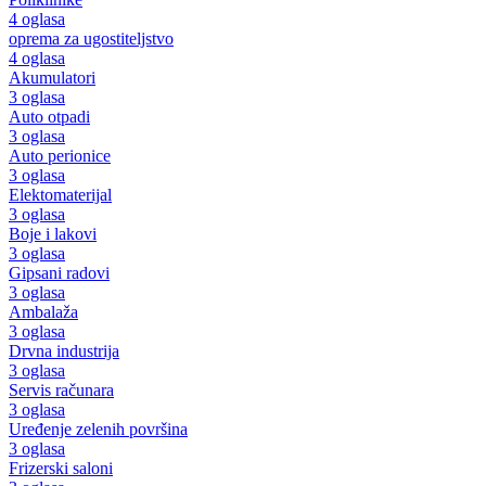
4 oglasa
oprema za ugostiteljstvo
4 oglasa
Akumulatori
3 oglasa
Auto otpadi
3 oglasa
Auto perionice
3 oglasa
Elektomaterijal
3 oglasa
Boje i lakovi
3 oglasa
Gipsani radovi
3 oglasa
Ambalaža
3 oglasa
Drvna industrija
3 oglasa
Servis računara
3 oglasa
Uređenje zelenih površina
3 oglasa
Frizerski saloni