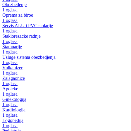
Obezbeđenje
1 oglasa
Oprema za biroe
1 oglasa
Servis ALU i PVC stolarije
1 oglasa
Staklorezacke radnje
1 oglasa
Štamparije
1 oglasa
Usluge sistema obezbedjenja
1 oglasa
Vulkanizer
1 oglasa
Zalagaonice
1 oglasa
Apoteke
1 oglasa
Ginekologija
1 oglasa
Kardiologija
1 oglasa
Logopedija
1 oglasa
Pedijatrija