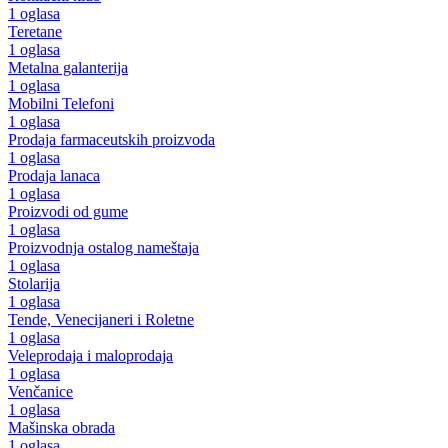
1 oglasa
Teretane
1 oglasa
Metalna galanterija
1 oglasa
Mobilni Telefoni
1 oglasa
Prodaja farmaceutskih proizvoda
1 oglasa
Prodaja lanaca
1 oglasa
Proizvodi od gume
1 oglasa
Proizvodnja ostalog nameštaja
1 oglasa
Stolarija
1 oglasa
Tende, Venecijaneri i Roletne
1 oglasa
Veleprodaja i maloprodaja
1 oglasa
Venčanice
1 oglasa
Mašinska obrada
1 oglasa