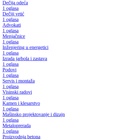
Dečija odeća
1 oglasa
Dečiji vrtić
1 oglasa
Advokati
1 oglasa
Menjačnice
1 oglasa
Inženjering u energetici
1 oglasa
Izrada jarbola i zastava
1 oglasa
Podovi
1 oglasa
Servis i montaža
1 oglasa
Visinski radovi
1 oglasa
Kamen i klesarstvo
1 oglasa
Mašinsko projektovanje i dizajn
1 oglasa
Metaloprerada
1 oglasa
Proizvodnja betona