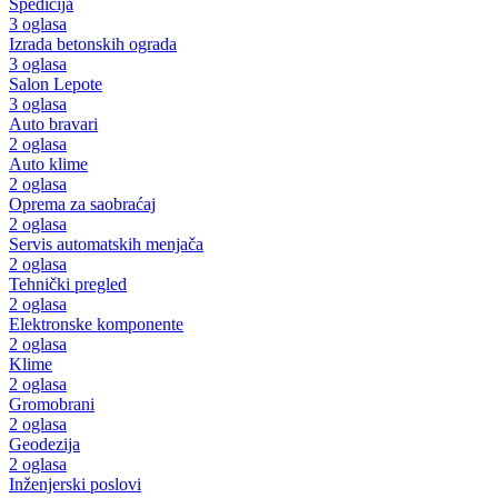
Špedicija
3 oglasa
Izrada betonskih ograda
3 oglasa
Salon Lepote
3 oglasa
Auto bravari
2 oglasa
Auto klime
2 oglasa
Oprema za saobraćaj
2 oglasa
Servis automatskih menjača
2 oglasa
Tehnički pregled
2 oglasa
Elektronske komponente
2 oglasa
Klime
2 oglasa
Gromobrani
2 oglasa
Geodezija
2 oglasa
Inženjerski poslovi