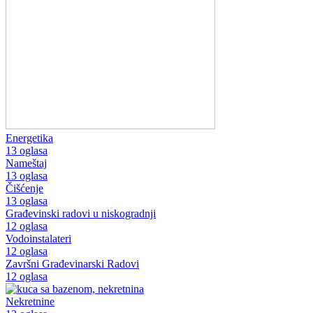
Energetika
13 oglasa
Nameštaj
13 oglasa
Čišćenje
13 oglasa
Građevinski radovi u niskogradnji
12 oglasa
Vodoinstalateri
12 oglasa
Završni Građevinarski Radovi
12 oglasa
Nekretnine