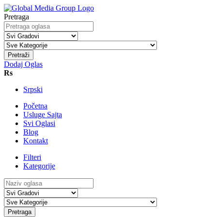
Pretraga
Pretraži
Dodaj Oglas
Rs
Srpski
Početna
Usluge Sajta
Svi Oglasi
Blog
Kontakt
Filteri
Kategorije
Pretraga