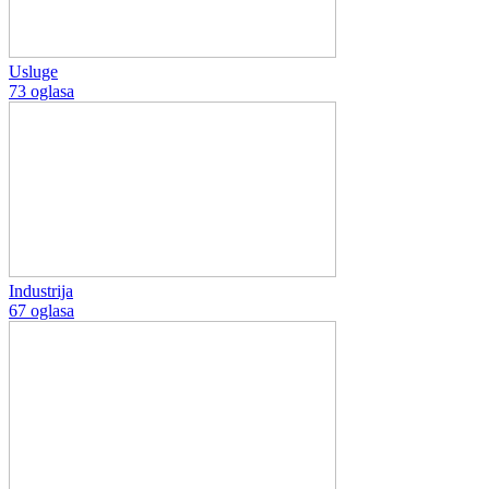
Usluge
73 oglasa
Industrija
67 oglasa