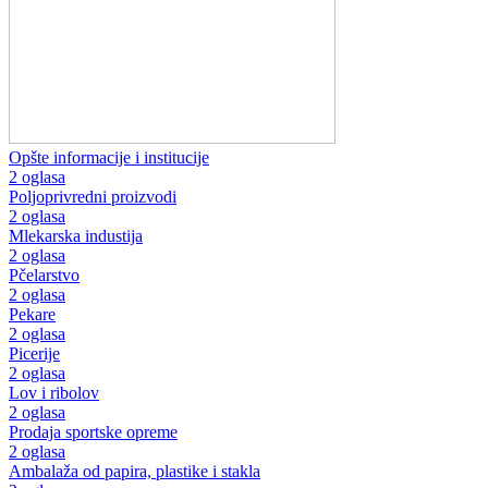
Opšte informacije i institucije
2 oglasa
Poljoprivredni proizvodi
2 oglasa
Mlekarska industija
2 oglasa
Pčelarstvo
2 oglasa
Pekare
2 oglasa
Picerije
2 oglasa
Lov i ribolov
2 oglasa
Prodaja sportske opreme
2 oglasa
Ambalaža od papira, plastike i stakla