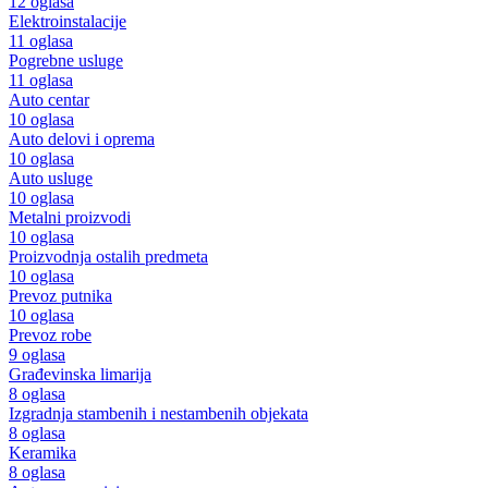
12 oglasa
Elektroinstalacije
11 oglasa
Pogrebne usluge
11 oglasa
Auto centar
10 oglasa
Auto delovi i oprema
10 oglasa
Auto usluge
10 oglasa
Metalni proizvodi
10 oglasa
Proizvodnja ostalih predmeta
10 oglasa
Prevoz putnika
10 oglasa
Prevoz robe
9 oglasa
Građevinska limarija
8 oglasa
Izgradnja stambenih i nestambenih objekata
8 oglasa
Keramika
8 oglasa