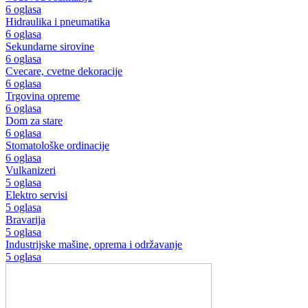
6 oglasa
Hidraulika i pneumatika
6 oglasa
Sekundarne sirovine
6 oglasa
Cvecare, cvetne dekoracije
6 oglasa
Trgovina opreme
6 oglasa
Dom za stare
6 oglasa
Stomatološke ordinacije
6 oglasa
Vulkanizeri
5 oglasa
Elektro servisi
5 oglasa
Bravarija
5 oglasa
Industrijske mašine, oprema i održavanje
5 oglasa