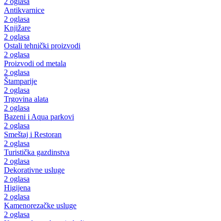
2 oglasa
Antikvarnice
2 oglasa
Knjižare
2 oglasa
Ostali tehnički proizvodi
2 oglasa
Proizvodi od metala
2 oglasa
Štamparije
2 oglasa
Trgovina alata
2 oglasa
Bazeni i Aqua parkovi
2 oglasa
Smeštaj i Restoran
2 oglasa
Turistička gazdinstva
2 oglasa
Dekorativne usluge
2 oglasa
Higijena
2 oglasa
Kamenorezačke usluge
2 oglasa