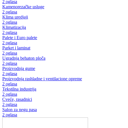
2 oglasa
Kamenorezačke usluge
2 oglasa
Klima uredjaji
2 oglasa
Klimatizacija
2 oglasa
Palete i Euro palete
2 oglasa
Parket i laminat
2 oglasa
Ugradnja behaton ploča
2 oglasa
Proizvodnja gume
2 oglasa
Proizvodnja rashladne i ventilacione opreme
2 oglasa
Tekstilna industrija
2 oglasa
Cveće, rasadnici
2 oglasa
Salon za negu pasa
2 oglasa