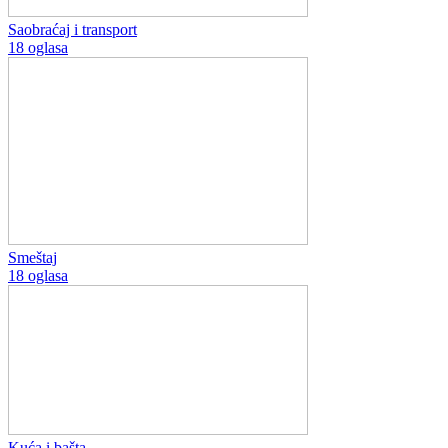
Saobraćaj i transport
18 oglasa
Smeštaj
18 oglasa
Kuća i bašta