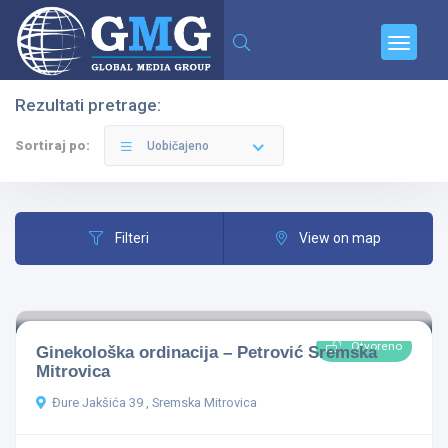
Rezultati pretrage:
Filteri
Kategorije
Sortiraj po:
Uobičajeno
Filteri
View on map
Svi Gradovi
Otvoreno
Ginekološka ordinacija – Petrović Sremska
Sve Kategorije
Mitrovica
Đure Jakšića 39 , Sremska Mitrovica
Pretraga