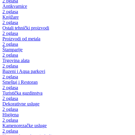
2 oglasa
Antikvarnice
2 oglasa
Knjižare
2 oglasa
Ostali tehnički proizvodi
2 oglasa
Proizvodi od metala
2 oglasa
Štamparije
2 oglasa
Trgovina alata
2 oglasa
Bazeni i Aqua parkovi
2 oglasa
Smeštaj i Restoran
2 oglasa
Turistička gazdinstva
2 oglasa
Dekorativne usluge
2 oglasa
Higijena
2 oglasa
Kamenorezačke usluge
2 oglasa