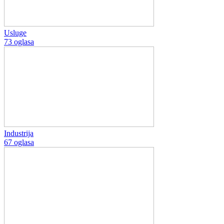
Usluge
73 oglasa
Industrija
67 oglasa