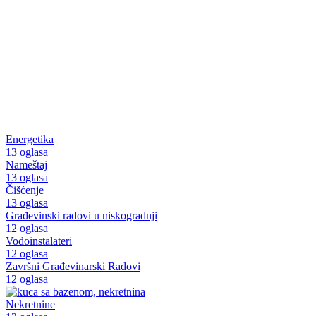
Energetika
13 oglasa
Nameštaj
13 oglasa
Čišćenje
13 oglasa
Građevinski radovi u niskogradnji
12 oglasa
Vodoinstalateri
12 oglasa
Završni Građevinarski Radovi
12 oglasa
Nekretnine