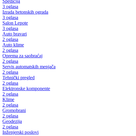
Špedicija
3 oglasa
Izrada betonskih ograda
3 oglasa
Salon Lepote
3 oglasa
Auto bravari
2 oglasa
Auto klime
2 oglasa
Oprema za saobraćaj
2 oglasa
Servis automatskih menjača
2 oglasa
Tehnički pregled
2 oglasa
Elektronske komponente
2 oglasa
Klime
2 oglasa
Gromobrani
2 oglasa
Geodezija
2 oglasa
Inženjerski poslovi