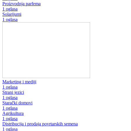
Proizvodnja parfema
1 oglasa
Solarijumi
1 oglasa
Marketing i mediji
1 oglasa
Strani jezici
1 oglasa
Starački domovi
1 oglasa
Agrikultura
1 oglasa
Distribucija i prodaja povrtarskih semena
1 oglasa