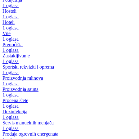
1 oglasa
Hosteli
1 oglasa
Hoteli
1 oglasa
Vile
1 oglasa
Prenoćišta
1 oglasa
Zastakljivanje
1 oglasa
Sportski rekviziti i oprema
1 oglasa
Proizvodnja mlinova
1 oglasa
Proizvodnja sauna
1 oglasa
Procena štete
1 oglasa
Dezinfekcija
1 oglasa
Servis manuelnih menjača
1 oglasa
Prodaja ogrevnih energenata