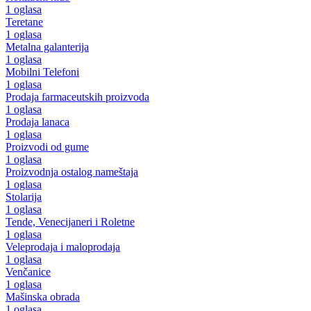
1 oglasa
Teretane
1 oglasa
Metalna galanterija
1 oglasa
Mobilni Telefoni
1 oglasa
Prodaja farmaceutskih proizvoda
1 oglasa
Prodaja lanaca
1 oglasa
Proizvodi od gume
1 oglasa
Proizvodnja ostalog nameštaja
1 oglasa
Stolarija
1 oglasa
Tende, Venecijaneri i Roletne
1 oglasa
Veleprodaja i maloprodaja
1 oglasa
Venčanice
1 oglasa
Mašinska obrada
1 oglasa