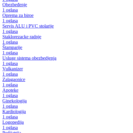
Obezbeđenje
1 oglasa
Oprema za biroe
1 oglasa
Servis ALU i PVC stolarije
1 oglasa
Staklorezacke radnje
1 oglasa
Štamparije
1 oglasa
Usluge sistema obezbedjenja
1 oglasa
Vulkanizer
1 oglasa
Zalagaonice
1 oglasa
Apoteke
1 oglasa
Ginekologija
1 oglasa
Kardiologija
1 oglasa
Logopedija
1 oglasa
Pedijatrija