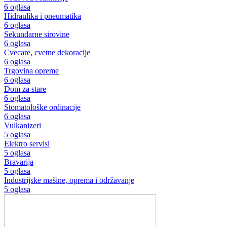
6 oglasa
Hidraulika i pneumatika
6 oglasa
Sekundarne sirovine
6 oglasa
Cvecare, cvetne dekoracije
6 oglasa
Trgovina opreme
6 oglasa
Dom za stare
6 oglasa
Stomatološke ordinacije
6 oglasa
Vulkanizeri
5 oglasa
Elektro servisi
5 oglasa
Bravarija
5 oglasa
Industrijske mašine, oprema i održavanje
5 oglasa