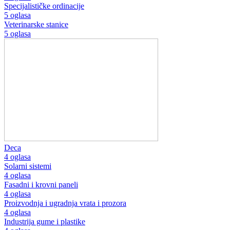
Specijalističke ordinacije
5 oglasa
Veterinarske stanice
5 oglasa
Deca
4 oglasa
Solarni sistemi
4 oglasa
Fasadni i krovni paneli
4 oglasa
Proizvodnja i ugradnja vrata i prozora
4 oglasa
Industrija gume i plastike