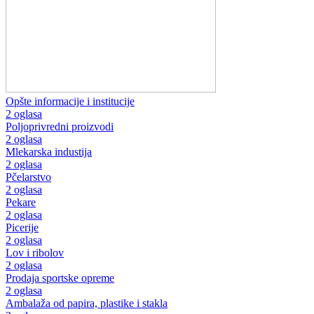
Opšte informacije i institucije
2 oglasa
Poljoprivredni proizvodi
2 oglasa
Mlekarska industija
2 oglasa
Pčelarstvo
2 oglasa
Pekare
2 oglasa
Picerije
2 oglasa
Lov i ribolov
2 oglasa
Prodaja sportske opreme
2 oglasa
Ambalaža od papira, plastike i stakla