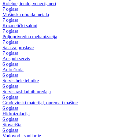
Roletne, tende, venecijaneri
7 oglasa
Mašinska obrada metala
7 oglasa
Kozmetički saloni
7 oglasa
Poljoprivredna mehanizacija
7 oglasa
Sala za proslave
7 oglasa
Auspuh servis
6 oglasa
Auto škola
6 oglasa
Servis bele tehnike
6 oglasa
Servis rashladnih uređaja
6 oglasa
Građevinski materijal, oprema i mašine
6 oglasa
Hidroizolacija
6 oglasa
Stovarišta
6 oglasa
Vodovod i sanitarije