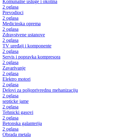
Komunalne usluge i okolina
2 oglasa
Prevodioci
2 oglasa
Medicinska oprema
2 oglasa
Zdravstvene ustanove
2 oglasa
TV uređaji i komponente
2 oglasa
Servis i popravka kompresora
2 oglasa
Zavarivanje
2 oglasa
Elektro motori
2 oglasa
Delovi za poljoprivrednu mehanizaciju
2 oglasa
septicke jame
2 oglasa
Tehnicki gasovi
2 oglasa
Betonska galanterija
2 oglasa
Obrada metala