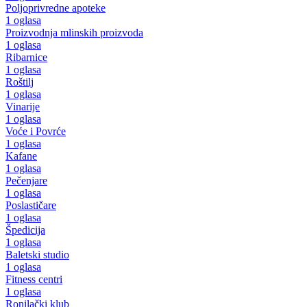
Poljoprivredne apoteke
1 oglasa
Proizvodnja mlinskih proizvoda
1 oglasa
Ribarnice
1 oglasa
Roštilj
1 oglasa
Vinarije
1 oglasa
Voće i Povrće
1 oglasa
Kafane
1 oglasa
Pečenjare
1 oglasa
Poslastičare
1 oglasa
Špedicija
1 oglasa
Baletski studio
1 oglasa
Fitness centri
1 oglasa
Ronilački klub