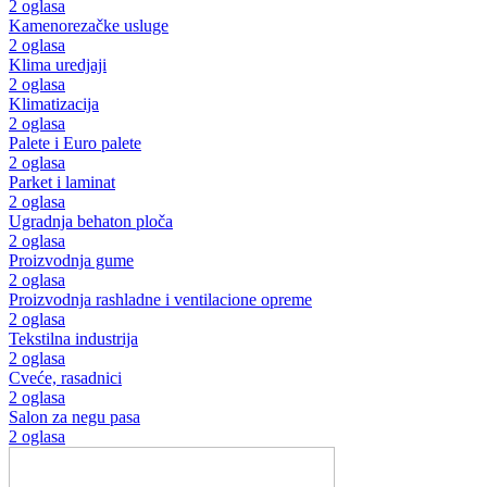
2 oglasa
Kamenorezačke usluge
2 oglasa
Klima uredjaji
2 oglasa
Klimatizacija
2 oglasa
Palete i Euro palete
2 oglasa
Parket i laminat
2 oglasa
Ugradnja behaton ploča
2 oglasa
Proizvodnja gume
2 oglasa
Proizvodnja rashladne i ventilacione opreme
2 oglasa
Tekstilna industrija
2 oglasa
Cveće, rasadnici
2 oglasa
Salon za negu pasa
2 oglasa