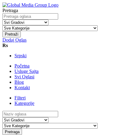
Pretraga
Pretraži
Dodaj Oglas
Rs
Srpski
Početna
Usluge Sajta
Svi Oglasi
Blog
Kontakt
Filteri
Kategorije
Pretraga