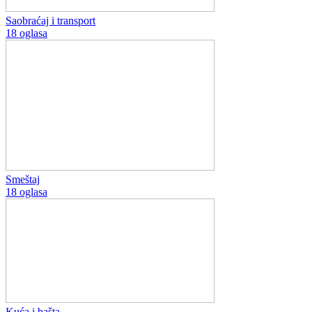
Saobraćaj i transport
18 oglasa
Smeštaj
18 oglasa
Kuća i bašta