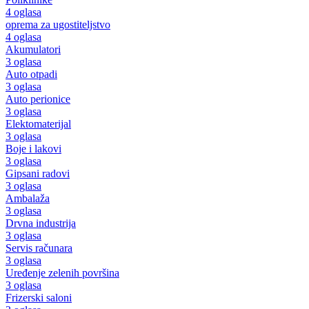
4 oglasa
oprema za ugostiteljstvo
4 oglasa
Akumulatori
3 oglasa
Auto otpadi
3 oglasa
Auto perionice
3 oglasa
Elektomaterijal
3 oglasa
Boje i lakovi
3 oglasa
Gipsani radovi
3 oglasa
Ambalaža
3 oglasa
Drvna industrija
3 oglasa
Servis računara
3 oglasa
Uređenje zelenih površina
3 oglasa
Frizerski saloni