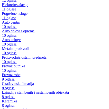
12 oglasa
Elektroinstalacije
11 oglasa
Pogrebne usluge
11 oglasa
Auto centar
10 oglasa
Auto delovi i oprema
10 oglasa
Auto usluge
10 oglasa
Metalni proizvodi
10 oglasa
Proizvodnja ostalih predmeta
10 oglasa
Prevoz putnika
10 oglasa
Prevoz robe
9 oglasa
Građevinska limarija
8 oglasa
Izgradnja stambenih i nestambenih objekata
8 oglasa
Keramika
8 oglasa