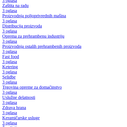
3 oglasa
Zaštita na radu
3 oglasa
Proizvodnja poljoprivrednih mašina
3 oglasa
Distribucija proizvoda
3 oglasa
Oprema za prehrambenu industriju
3 oglasa
Proizvodnja ostalih prehrambenih proizvoda
3 oglasa
Fast food
3 oglasa
Ketering
3 oglasa
Selidbe
3 oglasa
Trgovina opreme za domaćinstvo
3 oglasa
Uslužne delatnosti
3 oglasa
Zdrava hrana
3 oglasa
Keramičarske usluge
3 oglasa