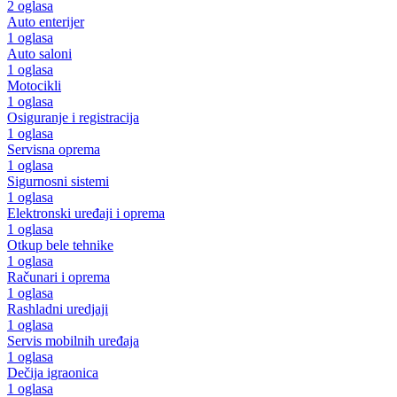
2 oglasa
Auto enterijer
1 oglasa
Auto saloni
1 oglasa
Motocikli
1 oglasa
Osiguranje i registracija
1 oglasa
Servisna oprema
1 oglasa
Sigurnosni sistemi
1 oglasa
Elektronski uređaji i oprema
1 oglasa
Otkup bele tehnike
1 oglasa
Računari i oprema
1 oglasa
Rashladni uredjaji
1 oglasa
Servis mobilnih uređaja
1 oglasa
Dečija igraonica
1 oglasa