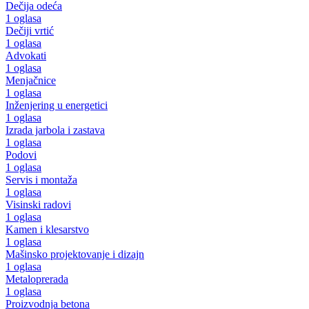
Dečija odeća
1 oglasa
Dečiji vrtić
1 oglasa
Advokati
1 oglasa
Menjačnice
1 oglasa
Inženjering u energetici
1 oglasa
Izrada jarbola i zastava
1 oglasa
Podovi
1 oglasa
Servis i montaža
1 oglasa
Visinski radovi
1 oglasa
Kamen i klesarstvo
1 oglasa
Mašinsko projektovanje i dizajn
1 oglasa
Metaloprerada
1 oglasa
Proizvodnja betona