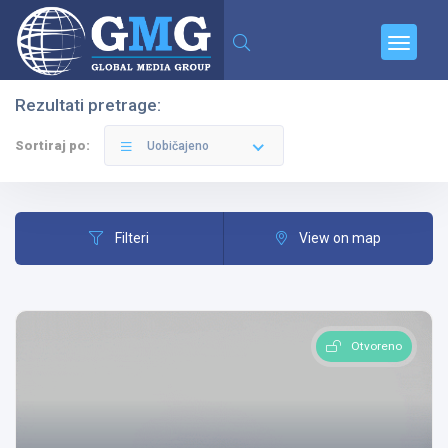
Rezultati pretrage:
Filteri
Kategorije
Sortiraj po:
Uobičajeno
Filteri
View on map
Svi Gradovi
Otvoreno
Sve Kategorije
Pretraga