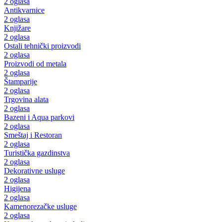
2 oglasa
Antikvarnice
2 oglasa
Knjižare
2 oglasa
Ostali tehnički proizvodi
2 oglasa
Proizvodi od metala
2 oglasa
Štamparije
2 oglasa
Trgovina alata
2 oglasa
Bazeni i Aqua parkovi
2 oglasa
Smeštaj i Restoran
2 oglasa
Turistička gazdinstva
2 oglasa
Dekorativne usluge
2 oglasa
Higijena
2 oglasa
Kamenorezačke usluge
2 oglasa