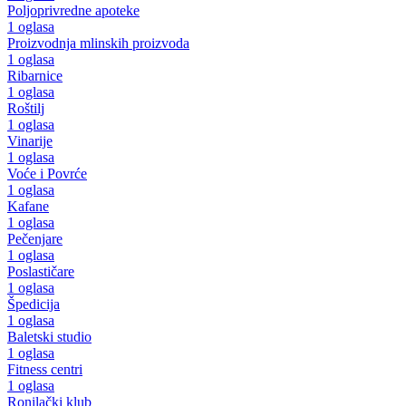
Poljoprivredne apoteke
1 oglasa
Proizvodnja mlinskih proizvoda
1 oglasa
Ribarnice
1 oglasa
Roštilj
1 oglasa
Vinarije
1 oglasa
Voće i Povrće
1 oglasa
Kafane
1 oglasa
Pečenjare
1 oglasa
Poslastičare
1 oglasa
Špedicija
1 oglasa
Baletski studio
1 oglasa
Fitness centri
1 oglasa
Ronilački klub