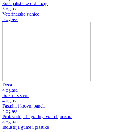
Specijalističke ordinacije
5 oglasa
Veterinarske stanice
5 oglasa
Deca
4 oglasa
Solarni sistemi
4 oglasa
Fasadni i krovni paneli
4 oglasa
Proizvodnja i ugradnja vrata i prozora
4 oglasa
Industrija gume i plastike