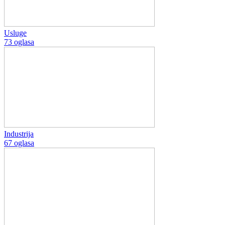
Usluge
73 oglasa
Industrija
67 oglasa