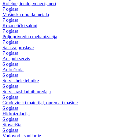
Roletne, tende, venecijaneri
7 oglasa
Mašinska obrada metala
7 oglasa
Kozmetički saloni
7 oglasa
Poljoprivredna mehanizacija
7 oglasa
Sala za proslave
7 oglasa
Auspuh servis
6 oglasa
Auto škola
6 oglasa
Servis bele tehnike
6 oglasa
Servis rashladnih uređaja
6 oglasa
Građevinski materijal, oprema i mašine
6 oglasa
Hidroizolacija
6 oglasa
Stovarišta
6 oglasa
Vodovod i sanitarije