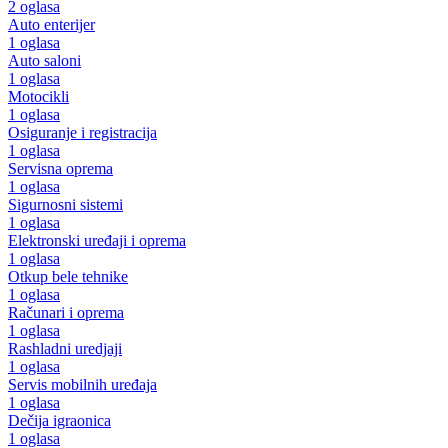
2 oglasa
Auto enterijer
1 oglasa
Auto saloni
1 oglasa
Motocikli
1 oglasa
Osiguranje i registracija
1 oglasa
Servisna oprema
1 oglasa
Sigurnosni sistemi
1 oglasa
Elektronski uređaji i oprema
1 oglasa
Otkup bele tehnike
1 oglasa
Računari i oprema
1 oglasa
Rashladni uredjaji
1 oglasa
Servis mobilnih uređaja
1 oglasa
Dečija igraonica
1 oglasa