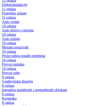
12 oglasa
Elektroinstalacije
11 oglasa
Pogrebne usluge
11 oglasa
Auto centar
10 oglasa
Auto delovi i oprema
10 oglasa
Auto usluge
10 oglasa
Metalni proizvodi
10 oglasa
Proizvodnja ostalih predmeta
10 oglasa
Prevoz putnika
10 oglasa
Prevoz robe
9 oglasa
Građevinska limarija
8 oglasa
Izgradnja stambenih i nestambenih objekata
8 oglasa
Keramika
8 oglasa