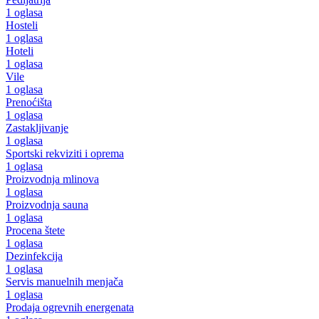
1 oglasa
Hosteli
1 oglasa
Hoteli
1 oglasa
Vile
1 oglasa
Prenoćišta
1 oglasa
Zastakljivanje
1 oglasa
Sportski rekviziti i oprema
1 oglasa
Proizvodnja mlinova
1 oglasa
Proizvodnja sauna
1 oglasa
Procena štete
1 oglasa
Dezinfekcija
1 oglasa
Servis manuelnih menjača
1 oglasa
Prodaja ogrevnih energenata