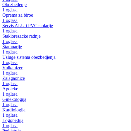
Obezbeđenje
1 oglasa
Oprema za biroe
1 oglasa
Servis ALU i PVC stolarije
1 oglasa
Staklorezacke radnje
1 oglasa
Štamparije
1 oglasa
Usluge sistema obezbedjenja
1 oglasa
Vulkanizer
1 oglasa
Zalagaonice
1 oglasa
Apoteke
1 oglasa
Ginekologija
1 oglasa
Kardiologija
1 oglasa
Logopedija
1 oglasa
Pedijatrija