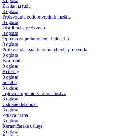
3 oglasa
Zaštita na radu
3 oglasa
Proizvodnja poljoprivrednih mašina
3 oglasa
Distribucija proizvoda
3 oglasa
Oprema za prehrambenu industriju
3 oglasa
Proizvodnja ostalih prehrambenih proizvoda
3 oglasa
Fast food
3 oglasa
Ketering
3 oglasa
Selidbe
3 oglasa
Trgovina opreme za domaćinstvo
3 oglasa
Uslužne delatnosti
3 oglasa
Zdrava hrana
3 oglasa
Keramičarske usluge
3 oglasa