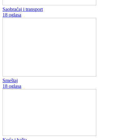
Saobraćaj i transport
18 oglasa
Smeštaj
18 oglasa
Kuća i bašta