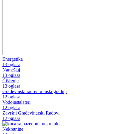
Energetika
13 oglasa
Nameštaj
13 oglasa
Čišćenje
13 oglasa
Građevinski radovi u niskogradnji
12 oglasa
Vodoinstalateri
12 oglasa
Završni Građevinarski Radovi
12 oglasa
Nekretnine