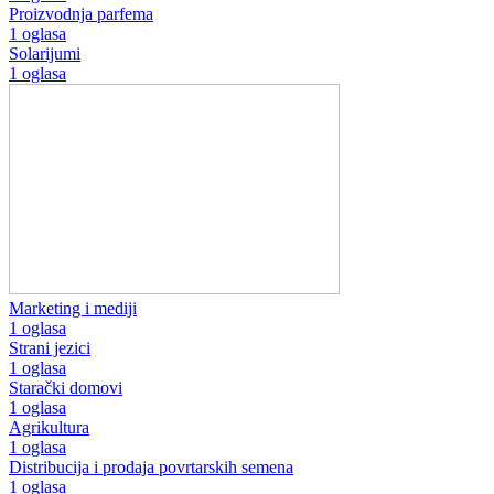
Proizvodnja parfema
1 oglasa
Solarijumi
1 oglasa
Marketing i mediji
1 oglasa
Strani jezici
1 oglasa
Starački domovi
1 oglasa
Agrikultura
1 oglasa
Distribucija i prodaja povrtarskih semena
1 oglasa