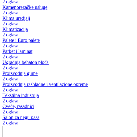
2 oglasa
Kamenorezačke usluge
2 oglasa
Klima uredjaji
2 oglasa
Klimatizacija
2 oglasa
Palete i Euro palete
2 oglasa
Parket i laminat
2 oglasa
Ugradnja behaton ploča
2 oglasa
Proizvodnja gume
2 oglasa
Proizvodnja rashladne i ventilacione opreme
2 oglasa
Tekstilna industrija
2 oglasa
Cveće, rasadnici
2 oglasa
Salon za negu pasa
2 oglasa