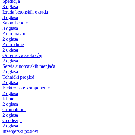
Špedicija
3 oglasa
Izrada betonskih ograda
3 oglasa
Salon Lepote
3 oglasa
Auto bravari
2 oglasa
Auto klime
2 oglasa
Oprema za saobraćaj
2 oglasa
Servis automatskih menjača
2 oglasa
Tehnički pregled
2 oglasa
Elektronske komponente
2 oglasa
Klime
2 oglasa
Gromobrani
2 oglasa
Geodezija
2 oglasa
Inženjerski poslovi