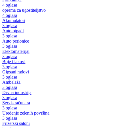
4 oglasa
oprema za ugostiteljstvo
4 oglasa
Akumulatori
3 oglasa
Auto otpadi
3 oglasa
Auto perionice
3 oglasa
Elektomaterijal
3 oglasa
Boje i lakovi
3 oglasa
Gipsani radovi
3 oglasa
Ambalaža
3 oglasa
Drvna industrija
3 oglasa
Servis računara
3 oglasa
Uređenje zelenih površina
3 oglasa
Frizerski saloni