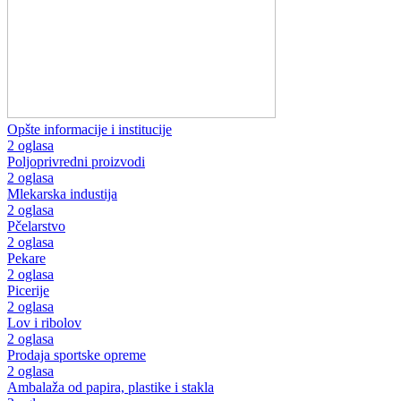
Opšte informacije i institucije
2 oglasa
Poljoprivredni proizvodi
2 oglasa
Mlekarska industija
2 oglasa
Pčelarstvo
2 oglasa
Pekare
2 oglasa
Picerije
2 oglasa
Lov i ribolov
2 oglasa
Prodaja sportske opreme
2 oglasa
Ambalaža od papira, plastike i stakla