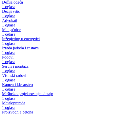
Dečija odeća
1 oglasa
Dečiji vrtić
1 oglasa
Advokati
1 oglasa
Menjačnice
1 oglasa
Inženjering u energetici
1 oglasa
Izrada jarbola i zastava
1 oglasa
Podovi
1 oglasa
Servis i montaža
1 oglasa
Visinski radovi
1 oglasa
Kamen i klesarstvo
1 oglasa
Mašinsko projektovanje i dizajn
1 oglasa
Metaloprerada
1 oglasa
Proizvodnja betona