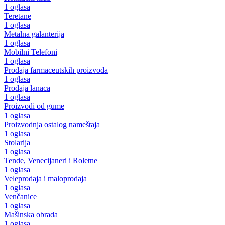
1 oglasa
Teretane
1 oglasa
Metalna galanterija
1 oglasa
Mobilni Telefoni
1 oglasa
Prodaja farmaceutskih proizvoda
1 oglasa
Prodaja lanaca
1 oglasa
Proizvodi od gume
1 oglasa
Proizvodnja ostalog nameštaja
1 oglasa
Stolarija
1 oglasa
Tende, Venecijaneri i Roletne
1 oglasa
Veleprodaja i maloprodaja
1 oglasa
Venčanice
1 oglasa
Mašinska obrada
1 oglasa