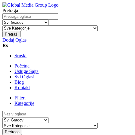
Pretraga
Pretraži
Dodaj Oglas
Rs
Srpski
Početna
Usluge Sajta
Svi Oglasi
Blog
Kontakt
Filteri
Kategorije
Pretraga