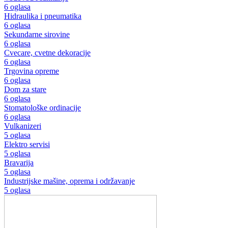
6 oglasa
Hidraulika i pneumatika
6 oglasa
Sekundarne sirovine
6 oglasa
Cvecare, cvetne dekoracije
6 oglasa
Trgovina opreme
6 oglasa
Dom za stare
6 oglasa
Stomatološke ordinacije
6 oglasa
Vulkanizeri
5 oglasa
Elektro servisi
5 oglasa
Bravarija
5 oglasa
Industrijske mašine, oprema i održavanje
5 oglasa