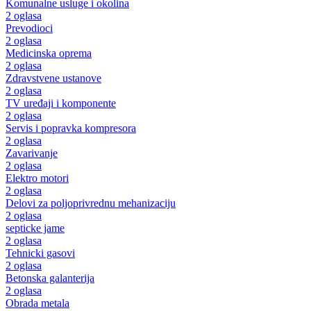
Komunalne usluge i okolina
2 oglasa
Prevodioci
2 oglasa
Medicinska oprema
2 oglasa
Zdravstvene ustanove
2 oglasa
TV uređaji i komponente
2 oglasa
Servis i popravka kompresora
2 oglasa
Zavarivanje
2 oglasa
Elektro motori
2 oglasa
Delovi za poljoprivrednu mehanizaciju
2 oglasa
septicke jame
2 oglasa
Tehnicki gasovi
2 oglasa
Betonska galanterija
2 oglasa
Obrada metala