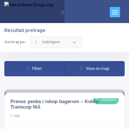
Rezultati pretrage:
Filteri
Kategorije
Sortiraj po:
Uobičajeno
Filteri
View on map
Svi Gradovi
Otvoreno
Prevoz peska i iskop bagerom – Kobra
Sve Kategorije
Transcop Niš
Niš
Pretraga