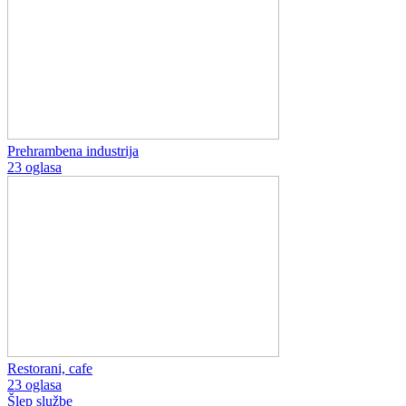
Prehrambena industrija
23 oglasa
Restorani, cafe
23 oglasa
Šlep službe