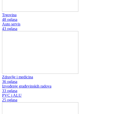
Trgovina
48 oglasa
Auto servis
43 oglasa
Zdravlje i medicina
36 oglasa
Izvođenje građevinskih radova
33 oglasa
PVC i ALU
25 oglasa