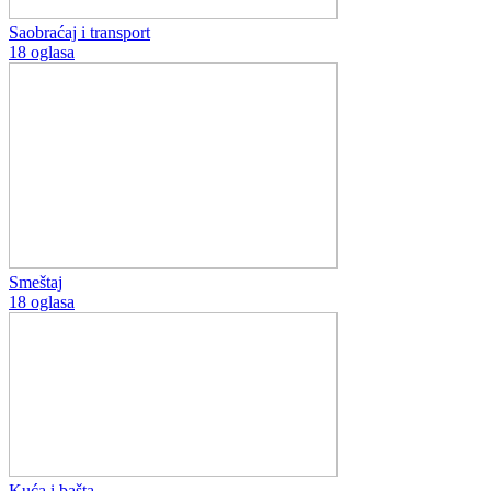
Saobraćaj i transport
18 oglasa
Smeštaj
18 oglasa
Kuća i bašta