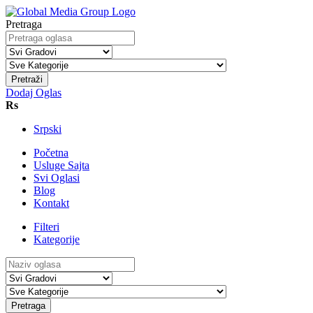
Pretraga
Pretraži
Dodaj Oglas
Rs
Srpski
Početna
Usluge Sajta
Svi Oglasi
Blog
Kontakt
Filteri
Kategorije
Pretraga