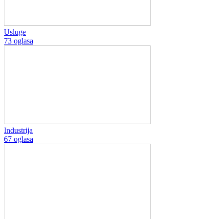
Usluge
73 oglasa
Industrija
67 oglasa