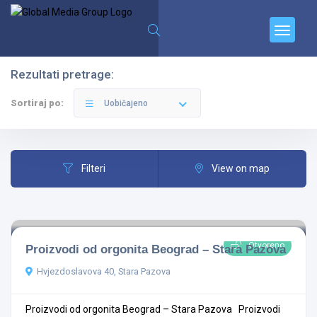
Rezultati pretrage:
Filteri
Kategorije
Sortiraj po:
Uobičajeno
Filteri
View on map
Svi Gradovi
Otvoreno
Proizvodi od orgonita Beograd – Stara Pazova
Sve Kategorije
Hvjezdoslavova 40, Stara Pazova
Proizvodi od orgonita Beograd – Stara Pazova Proizvodi
Pretraga