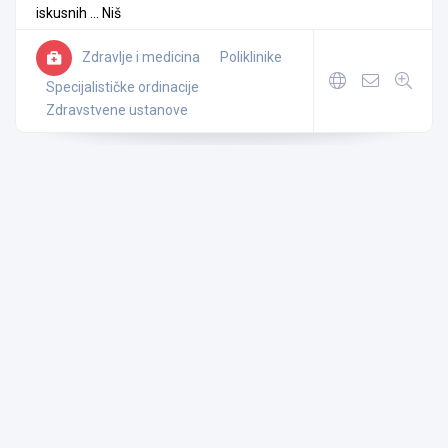
iskusnih ...
Niš
Zdravlje i medicina
Poliklinike
Specijalističke ordinacije
Zdravstvene ustanove