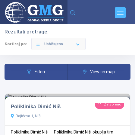
Rezultati pretrage:
Filteri
Kategorije
Sortiraj po:
Uobičajeno
Filteri
View on map
Svi Gradovi
Zatvoreno
Poliklinika Dimić Niš
Sve Kategorije
Rajićeva 1, Niš
Poliklinika Dimić Niš Poliklinika Dimić Niš, okuplja tim
Pretraga