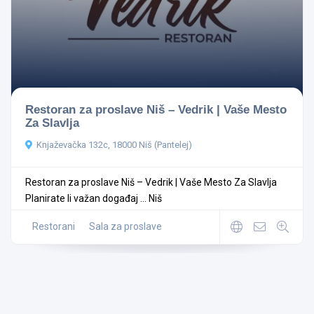
Restoran za proslave Niš – Vedrik | Vaše Mesto
Za Slavlja
Knjaževačka 132c, 18000 Niš (Pantelej)
Restoran za proslave Niš – Vedrik | Vaše Mesto Za Slavlja
Planirate li važan događaj ...
Niš
Restorani
Sala za proslave