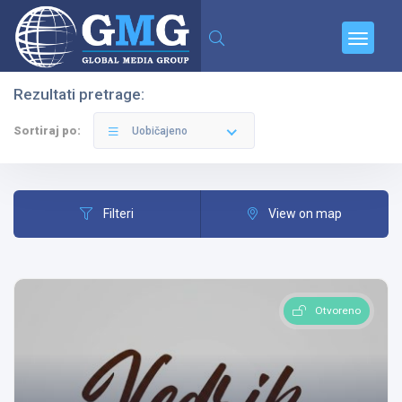
Rezultati pretrage:
Filteri
Kategorije
Sortiraj po:
Uobičajeno
Filteri
View on map
Svi Gradovi
Otvoreno
Sve Kategorije
Pretraga