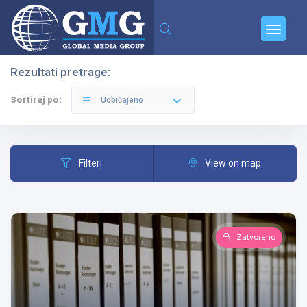
Rezultati pretrage:
Filteri
Kategorije
Sortiraj po:
Uobičajeno
Filteri
View on map
Svi Gradovi
Zatvoreno
Sve Kategorije
Pretraga