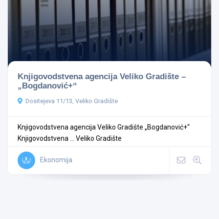
Knjigovodstvena agencija Veliko Gradište –
„Bogdanović+“
Dositejeva 11/13, Veliko Gradište
Knjigovodstvena agencija Veliko Gradište „Bogdanović+“
Knjigovodstvena ...
Veliko Gradište
Ekonomija