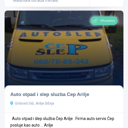
Mašinska obrada metala
Otvoreno
Auto otpad i slep sluzba Cep Arilje
Grdovići bb, Arilje Srbija
Auto otpad i šlep služba Čep Arilje Firma auto servis Čep
posluje kao auto ...
Arilje