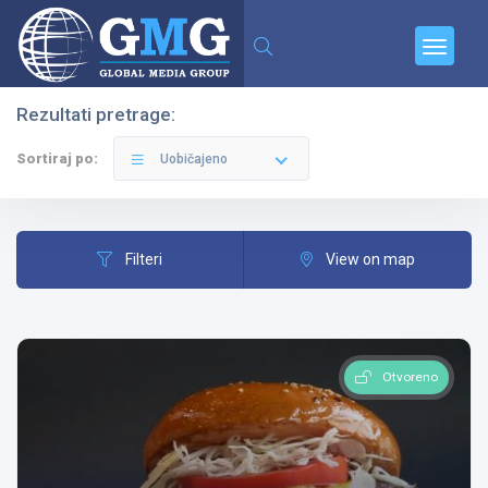
Rezultati pretrage:
Filteri
Kategorije
Sortiraj po:
Uobičajeno
Filteri
View on map
Arilje
Otvoreno
Sve Kategorije
Pretraga