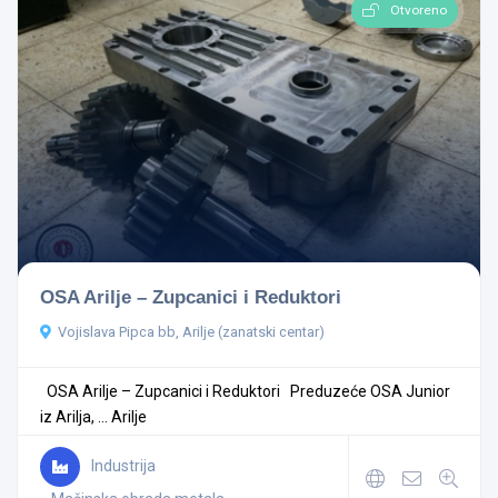
Otvoreno
OSA Arilje – Zupcanici i Reduktori
Vojislava Pipca bb, Arilje (zanatski centar)
OSA Arilje – Zupcanici i Reduktori Preduzeće OSA Junior
iz Arilja, ...
Arilje
Industrija