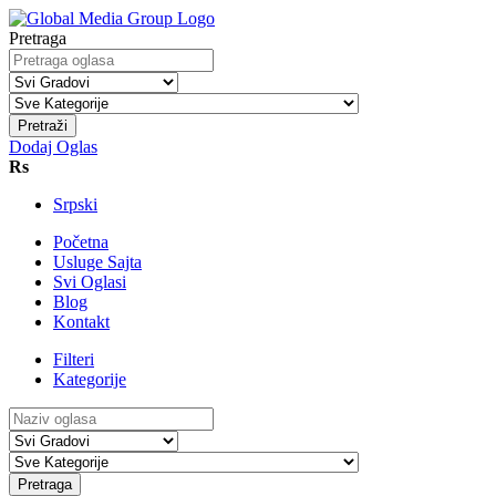
Pretraga
Pretraži
Dodaj Oglas
Rs
Srpski
Početna
Usluge Sajta
Svi Oglasi
Blog
Kontakt
Filteri
Kategorije
Pretraga