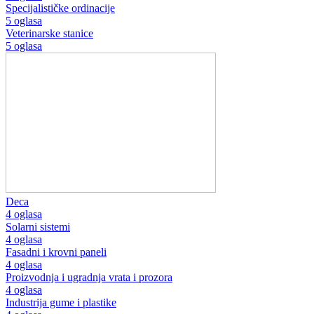
Specijalističke ordinacije
5 oglasa
Veterinarske stanice
5 oglasa
Deca
4 oglasa
Solarni sistemi
4 oglasa
Fasadni i krovni paneli
4 oglasa
Proizvodnja i ugradnja vrata i prozora
4 oglasa
Industrija gume i plastike