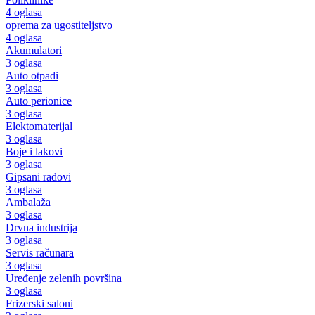
4 oglasa
oprema za ugostiteljstvo
4 oglasa
Akumulatori
3 oglasa
Auto otpadi
3 oglasa
Auto perionice
3 oglasa
Elektomaterijal
3 oglasa
Boje i lakovi
3 oglasa
Gipsani radovi
3 oglasa
Ambalaža
3 oglasa
Drvna industrija
3 oglasa
Servis računara
3 oglasa
Uređenje zelenih površina
3 oglasa
Frizerski saloni