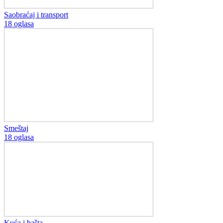
Saobraćaj i transport
18 oglasa
Smeštaj
18 oglasa
Kuća i bašta