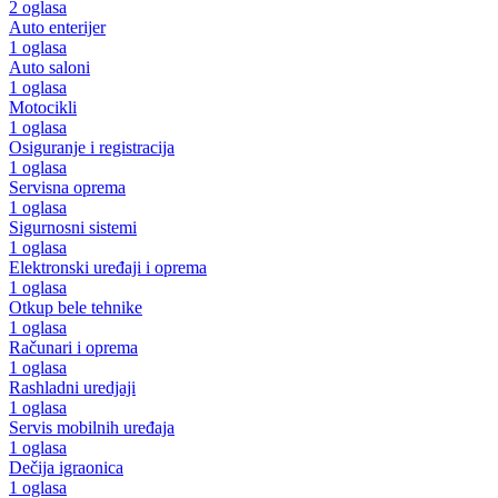
2 oglasa
Auto enterijer
1 oglasa
Auto saloni
1 oglasa
Motocikli
1 oglasa
Osiguranje i registracija
1 oglasa
Servisna oprema
1 oglasa
Sigurnosni sistemi
1 oglasa
Elektronski uređaji i oprema
1 oglasa
Otkup bele tehnike
1 oglasa
Računari i oprema
1 oglasa
Rashladni uredjaji
1 oglasa
Servis mobilnih uređaja
1 oglasa
Dečija igraonica
1 oglasa