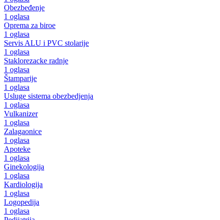
Obezbeđenje
1 oglasa
Oprema za biroe
1 oglasa
Servis ALU i PVC stolarije
1 oglasa
Staklorezacke radnje
1 oglasa
Štamparije
1 oglasa
Usluge sistema obezbedjenja
1 oglasa
Vulkanizer
1 oglasa
Zalagaonice
1 oglasa
Apoteke
1 oglasa
Ginekologija
1 oglasa
Kardiologija
1 oglasa
Logopedija
1 oglasa
Pedijatrija