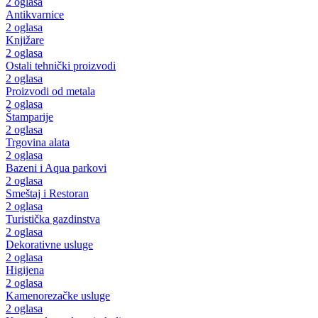
2 oglasa
Antikvarnice
2 oglasa
Knjižare
2 oglasa
Ostali tehnički proizvodi
2 oglasa
Proizvodi od metala
2 oglasa
Štamparije
2 oglasa
Trgovina alata
2 oglasa
Bazeni i Aqua parkovi
2 oglasa
Smeštaj i Restoran
2 oglasa
Turistička gazdinstva
2 oglasa
Dekorativne usluge
2 oglasa
Higijena
2 oglasa
Kamenorezačke usluge
2 oglasa