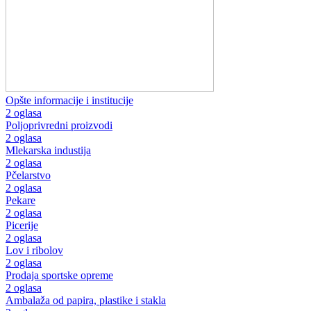
Opšte informacije i institucije
2 oglasa
Poljoprivredni proizvodi
2 oglasa
Mlekarska industija
2 oglasa
Pčelarstvo
2 oglasa
Pekare
2 oglasa
Picerije
2 oglasa
Lov i ribolov
2 oglasa
Prodaja sportske opreme
2 oglasa
Ambalaža od papira, plastike i stakla