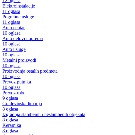
12 oglasa
Elektroinstalacije
11 oglasa
Pogrebne usluge
11 oglasa
Auto centar
10 oglasa
Auto delovi i oprema
10 oglasa
Auto usluge
10 oglasa
Metalni proizvodi
10 oglasa
Proizvodnja ostalih predmeta
10 oglasa
Prevoz putnika
10 oglasa
Prevoz robe
9 oglasa
Građevinska limarija
8 oglasa
Izgradnja stambenih i nestambenih objekata
8 oglasa
Keramika
8 oglasa