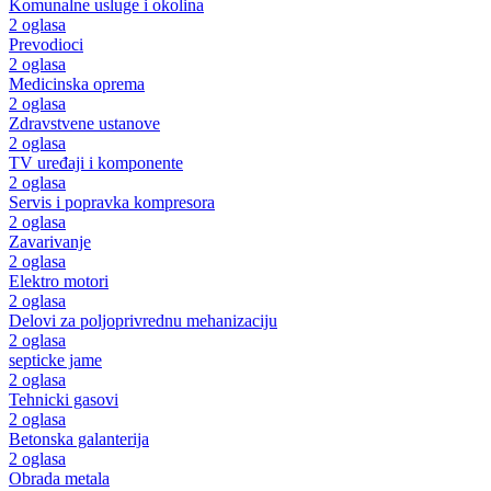
Komunalne usluge i okolina
2 oglasa
Prevodioci
2 oglasa
Medicinska oprema
2 oglasa
Zdravstvene ustanove
2 oglasa
TV uređaji i komponente
2 oglasa
Servis i popravka kompresora
2 oglasa
Zavarivanje
2 oglasa
Elektro motori
2 oglasa
Delovi za poljoprivrednu mehanizaciju
2 oglasa
septicke jame
2 oglasa
Tehnicki gasovi
2 oglasa
Betonska galanterija
2 oglasa
Obrada metala