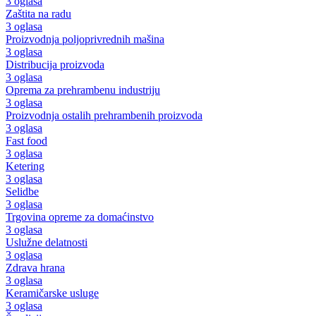
3 oglasa
Zaštita na radu
3 oglasa
Proizvodnja poljoprivrednih mašina
3 oglasa
Distribucija proizvoda
3 oglasa
Oprema za prehrambenu industriju
3 oglasa
Proizvodnja ostalih prehrambenih proizvoda
3 oglasa
Fast food
3 oglasa
Ketering
3 oglasa
Selidbe
3 oglasa
Trgovina opreme za domaćinstvo
3 oglasa
Uslužne delatnosti
3 oglasa
Zdrava hrana
3 oglasa
Keramičarske usluge
3 oglasa