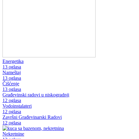
Energetika
13 oglasa
Nameštaj
13 oglasa
Čišćenje
13 oglasa
Građevinski radovi u niskogradnji
12 oglasa
Vodoinstalateri
12 oglasa
Završni Građevinarski Radovi
12 oglasa
Nekretnine