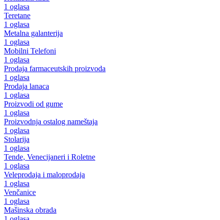
1 oglasa
Teretane
1 oglasa
Metalna galanterija
1 oglasa
Mobilni Telefoni
1 oglasa
Prodaja farmaceutskih proizvoda
1 oglasa
Prodaja lanaca
1 oglasa
Proizvodi od gume
1 oglasa
Proizvodnja ostalog nameštaja
1 oglasa
Stolarija
1 oglasa
Tende, Venecijaneri i Roletne
1 oglasa
Veleprodaja i maloprodaja
1 oglasa
Venčanice
1 oglasa
Mašinska obrada
1 oglasa