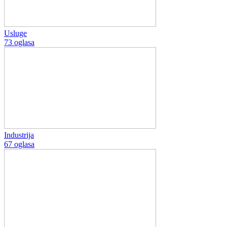
Usluge
73 oglasa
Industrija
67 oglasa