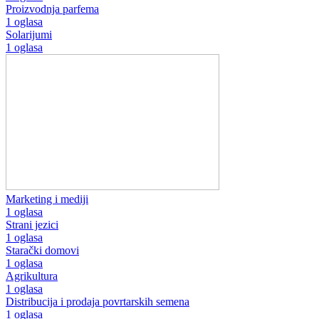
Proizvodnja parfema
1 oglasa
Solarijumi
1 oglasa
Marketing i mediji
1 oglasa
Strani jezici
1 oglasa
Starački domovi
1 oglasa
Agrikultura
1 oglasa
Distribucija i prodaja povrtarskih semena
1 oglasa