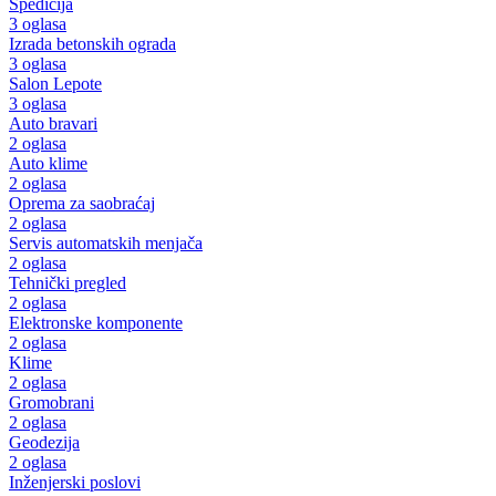
Špedicija
3 oglasa
Izrada betonskih ograda
3 oglasa
Salon Lepote
3 oglasa
Auto bravari
2 oglasa
Auto klime
2 oglasa
Oprema za saobraćaj
2 oglasa
Servis automatskih menjača
2 oglasa
Tehnički pregled
2 oglasa
Elektronske komponente
2 oglasa
Klime
2 oglasa
Gromobrani
2 oglasa
Geodezija
2 oglasa
Inženjerski poslovi