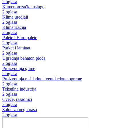
2 oglasa
Kamenorezačke usluge
2 oglasa
Klima uredjaji
2 oglasa
Klimatizacija
2 oglasa
Palete i Euro palete
2 oglasa
Parket i laminat
2 oglasa
Ugradnja behaton ploča
2 oglasa
Proizvodnja gume
2 oglasa
Proizvodnja rashladne i ventilacione opreme
2 oglasa
Tekstilna industrija
2 oglasa
Cveće, rasadnici
2 oglasa
Salon za negu pasa
2 oglasa