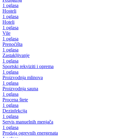
1 oglasa
Hosteli
1 oglasa
Hoteli
1 oglasa
Vile
1 oglasa
Prenoćišta
1 oglasa
Zastakljivanje
1 oglasa
Sportski rekviziti i oprema
1 oglasa
Proizvodnja mlinova
1 oglasa
Proizvodnja sauna
1 oglasa
Procena štete
1 oglasa
Dezinfekcija
1 oglasa
Servis manuelnih menjača
1 oglasa
Prodaja ogrevnih energenata