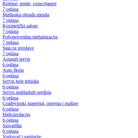
Roletne, tende, venecijaneri
7 oglasa
Mašinska obrada metala
7 oglasa
Kozmetički saloni
7 oglasa
Poljoprivredna mehanizacija
7 oglasa
Sala za proslave
7 oglasa
Auspuh servis
6 oglasa
Auto škola
6 oglasa
Servis bele tehnike
6 oglasa
Servis rashladnih uređaja
6 oglasa
Građevinski materijal, oprema i mašine
6 oglasa
Hidroizolacija
6 oglasa
Stovarišta
6 oglasa
Vodovod i sanitarije