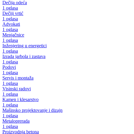
Dečija odeća
1 oglasa
Dečiji vrtić
1 oglasa
Advokati
1 oglasa
Menjačnice
1 oglasa
Inženjering u energetici
1 oglasa
Izrada jarbola i zastava
1 oglasa
Podovi
1 oglasa
Servis i montaža
1 oglasa
Visinski radovi
1 oglasa
Kamen i klesarstvo
1 oglasa
Mašinsko projektovanje i dizajn
1 oglasa
Metaloprerada
1 oglasa
Proizvodnja betona