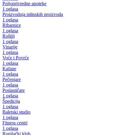
Poljoprivredne apoteke
1 oglasa
Proizvodnja mlinskih proizvoda
1 oglasa
Ribarnice
1 oglasa
Roštilj
1 oglasa
Vinarije
1 oglasa
Voće i Povrće
1 oglasa
Kafane
1 oglasa
Pečenjare
1 oglasa
Poslastičare
1 oglasa
Špedicija
1 oglasa
Baletski studio
1 oglasa
Fitness centri
1 oglasa
Ronilački klub