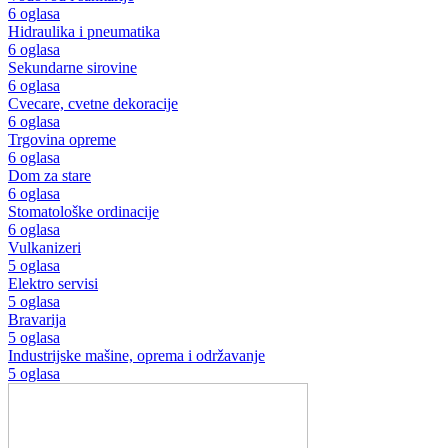
6 oglasa
Hidraulika i pneumatika
6 oglasa
Sekundarne sirovine
6 oglasa
Cvecare, cvetne dekoracije
6 oglasa
Trgovina opreme
6 oglasa
Dom za stare
6 oglasa
Stomatološke ordinacije
6 oglasa
Vulkanizeri
5 oglasa
Elektro servisi
5 oglasa
Bravarija
5 oglasa
Industrijske mašine, oprema i održavanje
5 oglasa