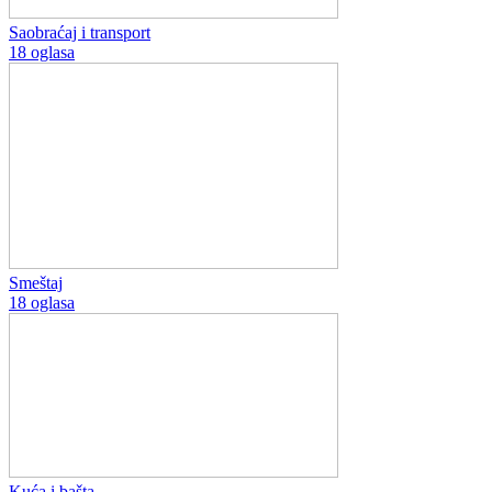
Saobraćaj i transport
18 oglasa
Smeštaj
18 oglasa
Kuća i bašta