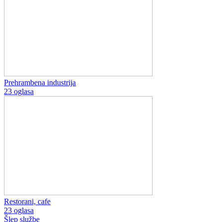
Prehrambena industrija
23 oglasa
Restorani, cafe
23 oglasa
Šlep službe