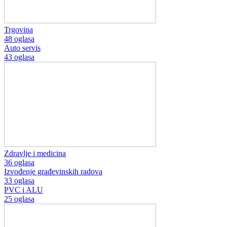
Trgovina
48 oglasa
Auto servis
43 oglasa
Zdravlje i medicina
36 oglasa
Izvođenje građevinskih radova
33 oglasa
PVC i ALU
25 oglasa