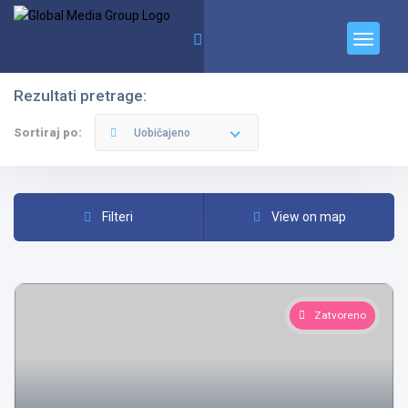
Rezultati pretrage:
Filteri
Kategorije
Sortiraj po:
Uobičajeno
Filteri
View on map
Svi Gradovi
Zatvoreno
Sve Kategorije
Pretraga