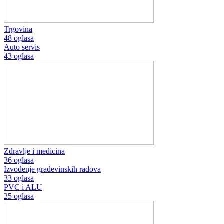
Trgovina
48 oglasa
Auto servis
43 oglasa
Zdravlje i medicina
36 oglasa
Izvođenje građevinskih radova
33 oglasa
PVC i ALU
25 oglasa