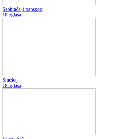
Saobraćaj i transport
18 oglasa
Smeštaj
18 oglasa
Kuća i bašta