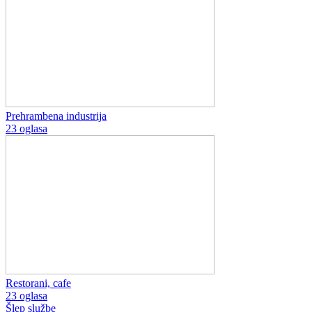
Prehrambena industrija
23 oglasa
Restorani, cafe
23 oglasa
Šlep službe