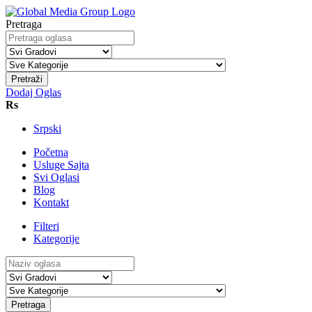
Pretraga
Pretraži
Dodaj Oglas
Rs
Srpski
Početna
Usluge Sajta
Svi Oglasi
Blog
Kontakt
Filteri
Kategorije
Pretraga