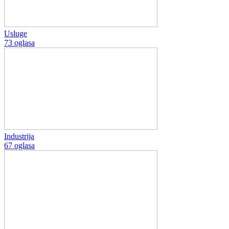
Usluge
73 oglasa
Industrija
67 oglasa