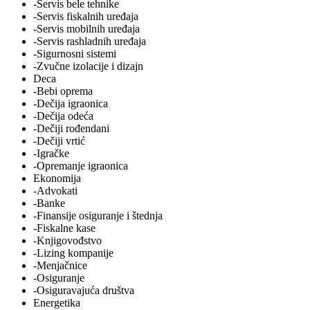
-Servis bele tehnike
-Servis fiskalnih uređaja
-Servis mobilnih uređaja
-Servis rashladnih uređaja
-Sigurnosni sistemi
-Zvučne izolacije i dizajn
Deca
-Bebi oprema
-Dečija igraonica
-Dečija odeća
-Dečiji rođendani
-Dečiji vrtić
-Igračke
-Opremanje igraonica
Ekonomija
-Advokati
-Banke
-Finansije osiguranje i štednja
-Fiskalne kase
-Knjigovođstvo
-Lizing kompanije
-Menjačnice
-Osiguranje
-Osiguravajuća društva
Energetika