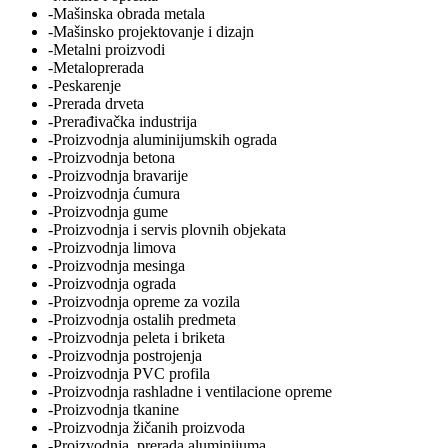
-Mašinska obrada metala
-Mašinsko projektovanje i dizajn
-Metalni proizvodi
-Metaloprerada
-Peskarenje
-Prerada drveta
-Prerađivačka industrija
-Proizvodnja aluminijumskih ograda
-Proizvodnja betona
-Proizvodnja bravarije
-Proizvodnja ćumura
-Proizvodnja gume
-Proizvodnja i servis plovnih objekata
-Proizvodnja limova
-Proizvodnja mesinga
-Proizvodnja ograda
-Proizvodnja opreme za vozila
-Proizvodnja ostalih predmeta
-Proizvodnja peleta i briketa
-Proizvodnja postrojenja
-Proizvodnja PVC profila
-Proizvodnja rashladne i ventilacione opreme
-Proizvodnja tkanine
-Proizvodnja žičanih proizvoda
-Proizvodnja, prerada aluminijuma