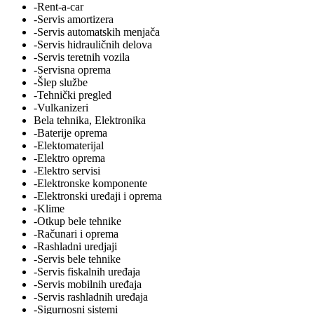
-Rent-a-car
-Servis amortizera
-Servis automatskih menjača
-Servis hidrauličnih delova
-Servis teretnih vozila
-Servisna oprema
-Šlep službe
-Tehnički pregled
-Vulkanizeri
Bela tehnika, Elektronika
-Baterije oprema
-Elektomaterijal
-Elektro oprema
-Elektro servisi
-Elektronske komponente
-Elektronski uređaji i oprema
-Klime
-Otkup bele tehnike
-Računari i oprema
-Rashladni uredjaji
-Servis bele tehnike
-Servis fiskalnih uređaja
-Servis mobilnih uređaja
-Servis rashladnih uređaja
-Sigurnosni sistemi