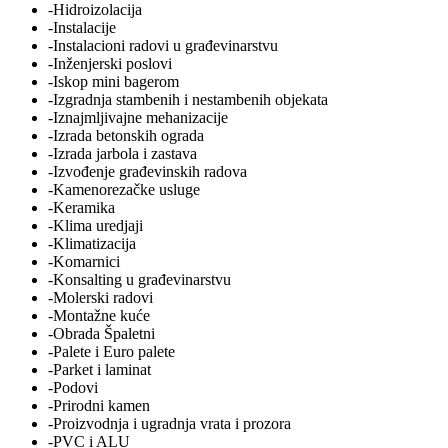
-Hidroizolacija
-Instalacije
-Instalacioni radovi u građevinarstvu
-Inženjerski poslovi
-Iskop mini bagerom
-Izgradnja stambenih i nestambenih objekata
-Iznajmljivajne mehanizacije
-Izrada betonskih ograda
-Izrada jarbola i zastava
-Izvođenje građevinskih radova
-Kamenorezačke usluge
-Keramika
-Klima uredjaji
-Klimatizacija
-Komarnici
-Konsalting u građevinarstvu
-Molerski radovi
-Montažne kuće
-Obrada Špaletni
-Palete i Euro palete
-Parket i laminat
-Podovi
-Prirodni kamen
-Proizvodnja i ugradnja vrata i prozora
-PVC i ALU