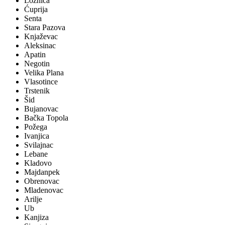
Loznica
Ćuprija
Senta
Stara Pazova
Knjaževac
Aleksinac
Apatin
Negotin
Velika Plana
Vlasotince
Trstenik
Šid
Bujanovac
Bačka Topola
Požega
Ivanjica
Svilajnac
Lebane
Kladovo
Majdanpek
Obrenovac
Mladenovac
Arilje
Ub
Kanjiza