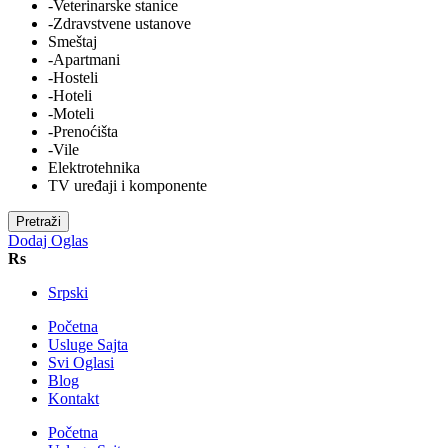
-Veterinarske stanice
-Zdravstvene ustanove
Smeštaj
-Apartmani
-Hosteli
-Hoteli
-Moteli
-Prenoćišta
-Vile
Elektrotehnika
TV uređaji i komponente
Pretraži
Dodaj Oglas
Rs
Srpski
Početna
Usluge Sajta
Svi Oglasi
Blog
Kontakt
Početna