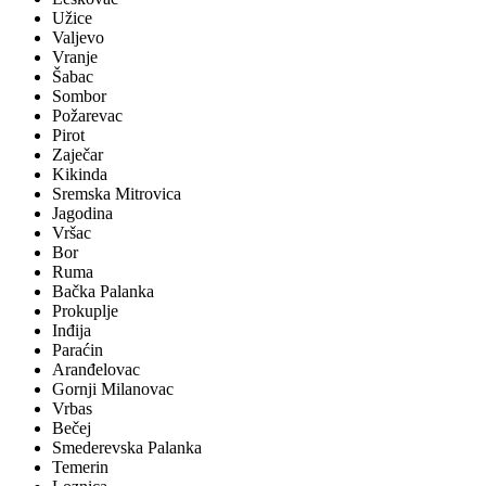
Užice
Valjevo
Vranje
Šabac
Sombor
Požarevac
Pirot
Zaječar
Kikinda
Sremska Mitrovica
Jagodina
Vršac
Bor
Ruma
Bačka Palanka
Prokuplje
Inđija
Paraćin
Aranđelovac
Gornji Milanovac
Vrbas
Bečej
Smederevska Palanka
Temerin