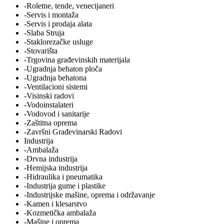
-Roletne, tende, venecijaneri
-Servis i montaža
-Servis i prodaja alata
-Slaba Struja
-Staklorezačke usluge
-Stovarišta
-Trgovina građevinskih materijala
-Ugradnja behaton ploča
-Ugradnja behatona
-Ventilacioni sistemi
-Visinski radovi
-Vodoinstalateri
-Vodovod i sanitarije
-Zaštitna oprema
-Završni Građevinarski Radovi
Industrija
-Ambalaža
-Drvna industrija
-Hemijska industrija
-Hidraulika i pneumatika
-Industrija gume i plastike
-Industrijske mašine, oprema i održavanje
-Kamen i klesarstvo
-Kozmetička ambalaža
-Mašine i oprema