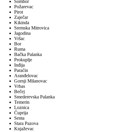
Sombor
Požarevac
Pirot
Zaječar
Kikinda
Sremska Mitrovica
Jagodina
Vršac
Bor
Ruma
Bačka Palanka
Prokuplje
Inđija
Paraćin
Aranđelovac
Gornji Milanovac
Vrbas
Bečej
Smederevska Palanka
Temerin
Loznica
Ćuprija
Senta
Stara Pazova
Knjaževac