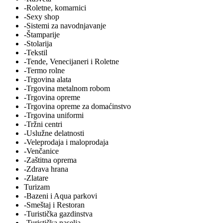
-Roletne, komarnici
-Sexy shop
-Sistemi za navodnjavanje
-Štamparije
-Stolarija
-Tekstil
-Tende, Venecijaneri i Roletne
-Termo rolne
-Trgovina alata
-Trgovina metalnom robom
-Trgovina opreme
-Trgovina opreme za domaćinstvo
-Trgovina uniformi
-Tržni centri
-Uslužne delatnosti
-Veleprodaja i maloprodaja
-Venčanice
-Zaštitna oprema
-Zdrava hrana
-Zlatare
Turizam
-Bazeni i Aqua parkovi
-Smeštaj i Restoran
-Turistička gazdinstva
-Turistička naselja