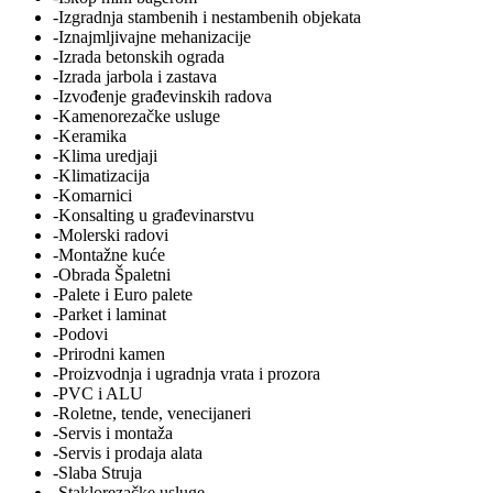
-Izgradnja stambenih i nestambenih objekata
-Iznajmljivajne mehanizacije
-Izrada betonskih ograda
-Izrada jarbola i zastava
-Izvođenje građevinskih radova
-Kamenorezačke usluge
-Keramika
-Klima uredjaji
-Klimatizacija
-Komarnici
-Konsalting u građevinarstvu
-Molerski radovi
-Montažne kuće
-Obrada Špaletni
-Palete i Euro palete
-Parket i laminat
-Podovi
-Prirodni kamen
-Proizvodnja i ugradnja vrata i prozora
-PVC i ALU
-Roletne, tende, venecijaneri
-Servis i montaža
-Servis i prodaja alata
-Slaba Struja
-Staklorezačke usluge