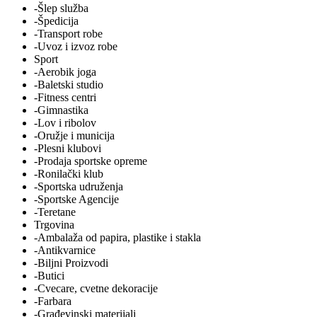
-Šlep služba
-Špedicija
-Transport robe
-Uvoz i izvoz robe
Sport
-Aerobik joga
-Baletski studio
-Fitness centri
-Gimnastika
-Lov i ribolov
-Oružje i municija
-Plesni klubovi
-Prodaja sportske opreme
-Ronilački klub
-Sportska udruženja
-Sportske Agencije
-Teretane
Trgovina
-Ambalaža od papira, plastike i stakla
-Antikvarnice
-Biljni Proizvodi
-Butici
-Cvecare, cvetne dekoracije
-Farbara
-Građevinski materijali