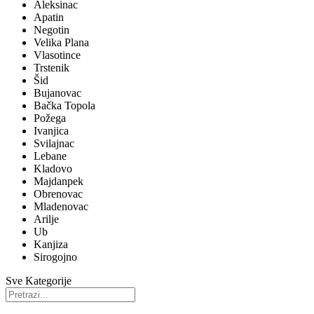
Aleksinac
Apatin
Negotin
Velika Plana
Vlasotince
Trstenik
Šid
Bujanovac
Bačka Topola
Požega
Ivanjica
Svilajnac
Lebane
Kladovo
Majdanpek
Obrenovac
Mladenovac
Arilje
Ub
Kanjiza
Sirogojno
Sve Kategorije