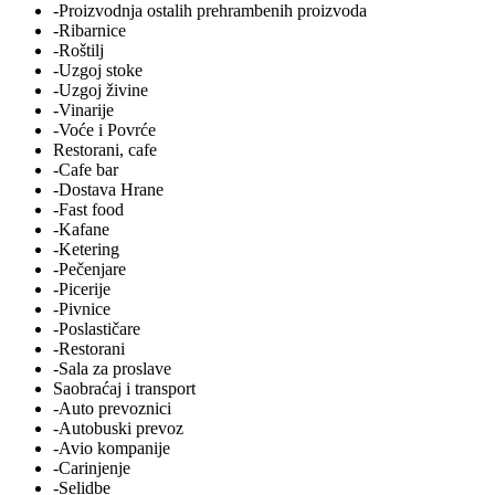
-Proizvodnja ostalih prehrambenih proizvoda
-Ribarnice
-Roštilj
-Uzgoj stoke
-Uzgoj živine
-Vinarije
-Voće i Povrće
Restorani, cafe
-Cafe bar
-Dostava Hrane
-Fast food
-Kafane
-Ketering
-Pečenjare
-Picerije
-Pivnice
-Poslastičare
-Restorani
-Sala za proslave
Saobraćaj i transport
-Auto prevoznici
-Autobuski prevoz
-Avio kompanije
-Carinjenje
-Selidbe