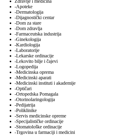
Zdravlje i medicina
-Apoteke
-Dermatologija
-Dijagnostički centar
-Dom za stare
-Dom zdravlja
-Farmaceutska industrija
-Ginekologija
-Kardiologija
-Laboratorije
-Lekarske ordinacije
-Lekovito bilje i čajevi
-Logopedija
-Medicinska oprema
-Medicinski aparati
-Medicinski instituti i akademije
-Optičari
-Ortopedska Pomagala
-Otorinolaringologija
-Pedijatrija
-Poliklinike
-Servis medicinske opreme
-Specijalističke ordinacije
-Stomatološke ordinacije
-Trgovina u farmaciji i medicini