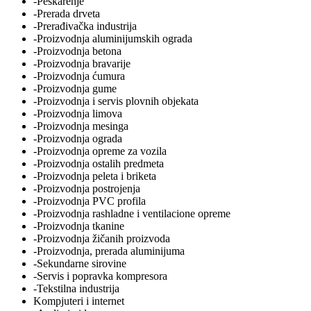
-Peskarenje
-Prerada drveta
-Prerađivačka industrija
-Proizvodnja aluminijumskih ograda
-Proizvodnja betona
-Proizvodnja bravarije
-Proizvodnja ćumura
-Proizvodnja gume
-Proizvodnja i servis plovnih objekata
-Proizvodnja limova
-Proizvodnja mesinga
-Proizvodnja ograda
-Proizvodnja opreme za vozila
-Proizvodnja ostalih predmeta
-Proizvodnja peleta i briketa
-Proizvodnja postrojenja
-Proizvodnja PVC profila
-Proizvodnja rashladne i ventilacione opreme
-Proizvodnja tkanine
-Proizvodnja žičanih proizvoda
-Proizvodnja, prerada aluminijuma
-Sekundarne sirovine
-Servis i popravka kompresora
-Tekstilna industrija
Kompjuteri i internet