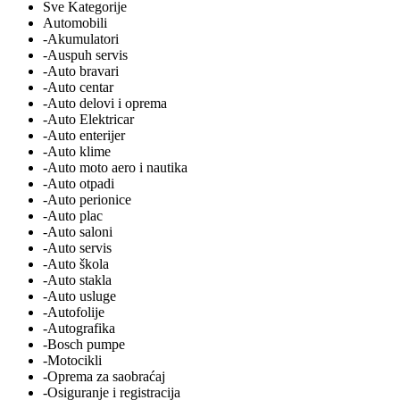
Sve Kategorije
Automobili
-Akumulatori
-Auspuh servis
-Auto bravari
-Auto centar
-Auto delovi i oprema
-Auto Elektricar
-Auto enterijer
-Auto klime
-Auto moto aero i nautika
-Auto otpadi
-Auto perionice
-Auto plac
-Auto saloni
-Auto servis
-Auto škola
-Auto stakla
-Auto usluge
-Autofolije
-Autografika
-Bosch pumpe
-Motocikli
-Oprema za saobraćaj
-Osiguranje i registracija