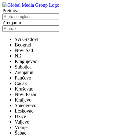
Pretraga
Zrenjanin
Svi Gradovi
Beograd
Novi Sad
Niš
Kragujevac
Subotica
Zrenjanin
Pančevo
Čačak
Kruševac
Novi Pazar
Kraljevo
Smederevo
Leskovac
Užice
Valjevo
Vranje
Šabac