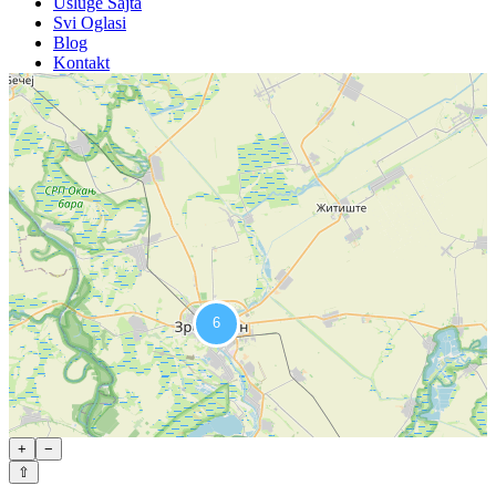
Usluge Sajta
Svi Oglasi
Blog
Kontakt
+
−
⇧