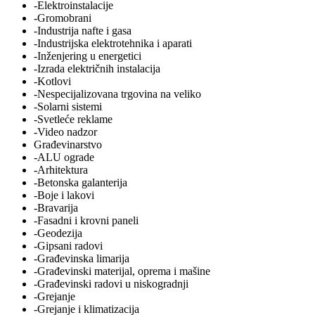
-Elektroinstalacije
-Gromobrani
-Industrija nafte i gasa
-Industrijska elektrotehnika i aparati
-Inženjering u energetici
-Izrada električnih instalacija
-Kotlovi
-Nespecijalizovana trgovina na veliko
-Solarni sistemi
-Svetleće reklame
-Video nadzor
Građevinarstvo
-ALU ograde
-Arhitektura
-Betonska galanterija
-Boje i lakovi
-Bravarija
-Fasadni i krovni paneli
-Geodezija
-Gipsani radovi
-Građevinska limarija
-Građevinski materijal, oprema i mašine
-Građevinski radovi u niskogradnji
-Grejanje
-Grejanje i klimatizacija