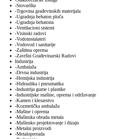
-Stovarišta
-Trgovina građevinskih materijala
-Ugradnja behaton ploča
-Ugradnja behatona
-Ventilacioni sistemi
-Visinski radovi
-Vodoinstalateri
-Vodovod i sanitarije
-Zaštitna oprema
-Završni Građevinarski Radovi
Industrija
-Ambalaža
-Drvna industrija
-Hemijska industrija
-Hidraulika i pneumatika
-Industrija gume i plastike
-Industrijske mašine, oprema i održavanje
-Kamen i klesarstvo
-Kozmetička ambalaža
-Mašine i oprema
-Mašinska obrada metala
-Mašinsko projektovanje i dizajn
-Metalni proizvodi
-Metaloprerada