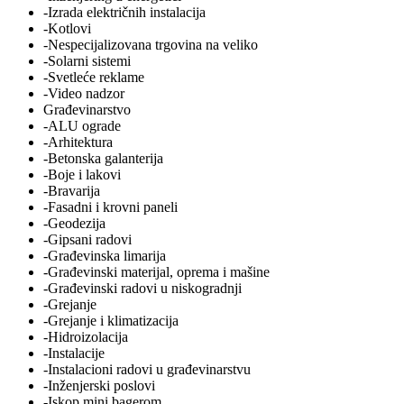
-Izrada električnih instalacija
-Kotlovi
-Nespecijalizovana trgovina na veliko
-Solarni sistemi
-Svetleće reklame
-Video nadzor
Građevinarstvo
-ALU ograde
-Arhitektura
-Betonska galanterija
-Boje i lakovi
-Bravarija
-Fasadni i krovni paneli
-Geodezija
-Gipsani radovi
-Građevinska limarija
-Građevinski materijal, oprema i mašine
-Građevinski radovi u niskogradnji
-Grejanje
-Grejanje i klimatizacija
-Hidroizolacija
-Instalacije
-Instalacioni radovi u građevinarstvu
-Inženjerski poslovi
-Iskop mini bagerom