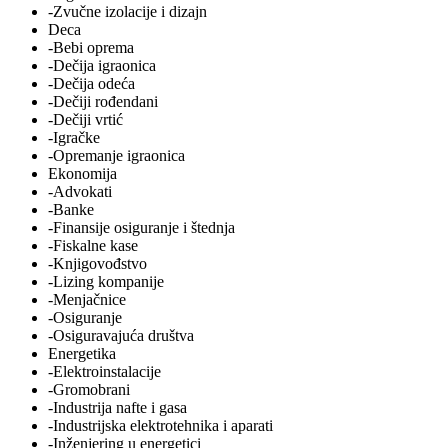
-Zvučne izolacije i dizajn
Deca
-Bebi oprema
-Dečija igraonica
-Dečija odeća
-Dečiji rođendani
-Dečiji vrtić
-Igračke
-Opremanje igraonica
Ekonomija
-Advokati
-Banke
-Finansije osiguranje i štednja
-Fiskalne kase
-Knjigovođstvo
-Lizing kompanije
-Menjačnice
-Osiguranje
-Osiguravajuća društva
Energetika
-Elektroinstalacije
-Gromobrani
-Industrija nafte i gasa
-Industrijska elektrotehnika i aparati
-Inženjering u energetici