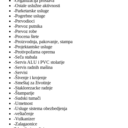
-Organizacija proslava
-Ostale uslužne aktivnosti
-Parketarske usluge
-Pogrebne usluge
-Prevodioci
-Prevoz putnika
-Prevoz robe
-Procena štete
-Proizvodnja, pakovanje, stampa
-Projektantske usluge
-Protivpožarna oprema
-Seča stabala
-Servis ALU i PVC stolarije
-Servis radnih mašina
-Servisi
-Šivenje i krojenje
-Smeštaj za životinje
-Staklorezacke radnje
-Štamparije
-Sudski tumači
-Umetnost
-Usluge sistema obezbedjenja
-veštačenje
-Vulkanizer
-Zalagaonice