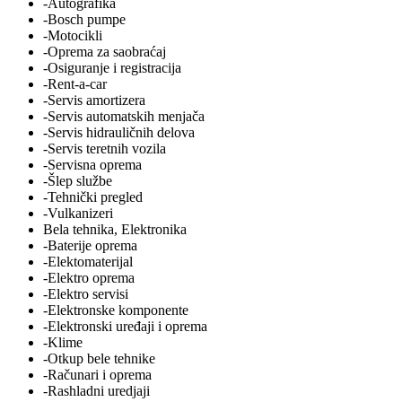
-Autografika
-Bosch pumpe
-Motocikli
-Oprema za saobraćaj
-Osiguranje i registracija
-Rent-a-car
-Servis amortizera
-Servis automatskih menjača
-Servis hidrauličnih delova
-Servis teretnih vozila
-Servisna oprema
-Šlep službe
-Tehnički pregled
-Vulkanizeri
Bela tehnika, Elektronika
-Baterije oprema
-Elektomaterijal
-Elektro oprema
-Elektro servisi
-Elektronske komponente
-Elektronski uređaji i oprema
-Klime
-Otkup bele tehnike
-Računari i oprema
-Rashladni uredjaji