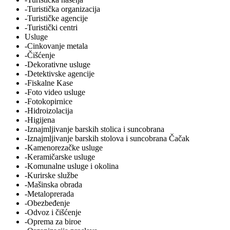
-Turistička organizacija
-Turističke agencije
-Turistički centri
Usluge
-Cinkovanje metala
-Čišćenje
-Dekorativne usluge
-Detektivske agencije
-Fiskalne Kase
-Foto video usluge
-Fotokopirnice
-Hidroizolacija
-Higijena
-Iznajmljivanje barskih stolica i suncobrana
-Iznajmljivanje barskih stolova i suncobrana Čačak
-Kamenorezačke usluge
-Keramičarske usluge
-Komunalne usluge i okolina
-Kurirske službe
-Mašinska obrada
-Metaloprerada
-Obezbeđenje
-Odvoz i čišćenje
-Oprema za biroe