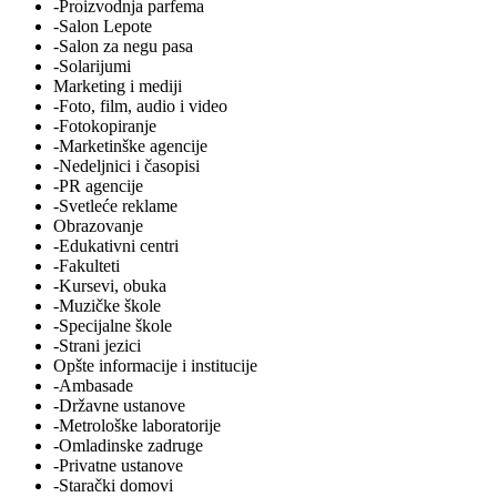
-Proizvodnja parfema
-Salon Lepote
-Salon za negu pasa
-Solarijumi
Marketing i mediji
-Foto, film, audio i video
-Fotokopiranje
-Marketinške agencije
-Nedeljnici i časopisi
-PR agencije
-Svetleće reklame
Obrazovanje
-Edukativni centri
-Fakulteti
-Kursevi, obuka
-Muzičke škole
-Specijalne škole
-Strani jezici
Opšte informacije i institucije
-Ambasade
-Državne ustanove
-Metrološke laboratorije
-Omladinske zadruge
-Privatne ustanove
-Starački domovi