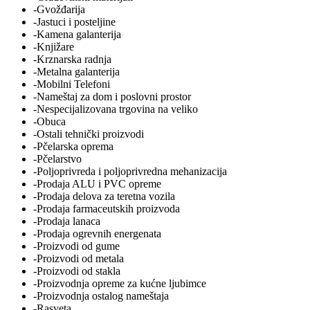
-Gvožđarija
-Jastuci i posteljine
-Kamena galanterija
-Knjižare
-Krznarska radnja
-Metalna galanterija
-Mobilni Telefoni
-Nameštaj za dom i poslovni prostor
-Nespecijalizovana trgovina na veliko
-Obuca
-Ostali tehnički proizvodi
-Pčelarska oprema
-Pčelarstvo
-Poljoprivreda i poljoprivredna mehanizacija
-Prodaja ALU i PVC opreme
-Prodaja delova za teretna vozila
-Prodaja farmaceutskih proizvoda
-Prodaja lanaca
-Prodaja ogrevnih energenata
-Proizvodi od gume
-Proizvodi od metala
-Proizvodi od stakla
-Proizvodnja opreme za kućne ljubimce
-Proizvodnja ostalog nameštaja
-Rasveta