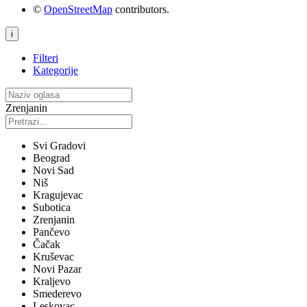
©
OpenStreetMap
contributors.
i
Filteri
Kategorije
Zrenjanin
Svi Gradovi
Beograd
Novi Sad
Niš
Kragujevac
Subotica
Zrenjanin
Pančevo
Čačak
Kruševac
Novi Pazar
Kraljevo
Smederevo
Leskovac