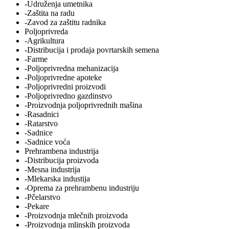
-Udruženja umetnika
-Zaštita na radu
-Zavod za zaštitu radnika
Poljoprivreda
-Agrikultura
-Distribucija i prodaja povrtarskih semena
-Farme
-Poljoprivredna mehanizacija
-Poljoprivredne apoteke
-Poljoprivredni proizvodi
-Poljoprivredno gazdinstvo
-Proizvodnja poljoprivrednih mašina
-Rasadnici
-Ratarstvo
-Sadnice
-Sadnice voća
Prehrambena industrija
-Distribucija proizvoda
-Mesna industrija
-Mlekarska industija
-Oprema za prehrambenu industriju
-Pčelarstvo
-Pekare
-Proizvodnja mlečnih proizvoda
-Proizvodnja mlinskih proizvoda