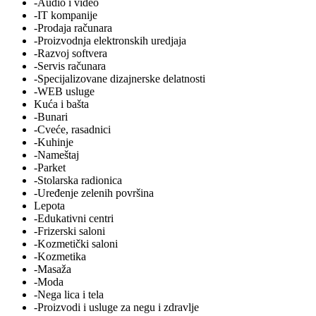
-Audio i video
-IT kompanije
-Prodaja računara
-Proizvodnja elektronskih uredjaja
-Razvoj softvera
-Servis računara
-Specijalizovane dizajnerske delatnosti
-WEB usluge
Kuća i bašta
-Bunari
-Cveće, rasadnici
-Kuhinje
-Nameštaj
-Parket
-Stolarska radionica
-Uređenje zelenih površina
Lepota
-Edukativni centri
-Frizerski saloni
-Kozmetički saloni
-Kozmetika
-Masaža
-Moda
-Nega lica i tela
-Proizvodi i usluge za negu i zdravlje