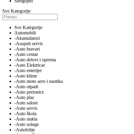
Sirogojno
Sve Kategorije
Sve Kategorije
Automobili
-Akumulatori
-Auspuh servis
-Auto bravari
-Auto centar
-Auto delovi i oprema
-Auto Elektricar
-Auto enterijer
-Auto klime
-Auto moto aero i nautika
-Auto otpadi
-Auto perionice
-Auto plac
-Auto saloni
-Auto servis
-Auto škola
-Auto stakla
-Auto usluge
-Autofolije